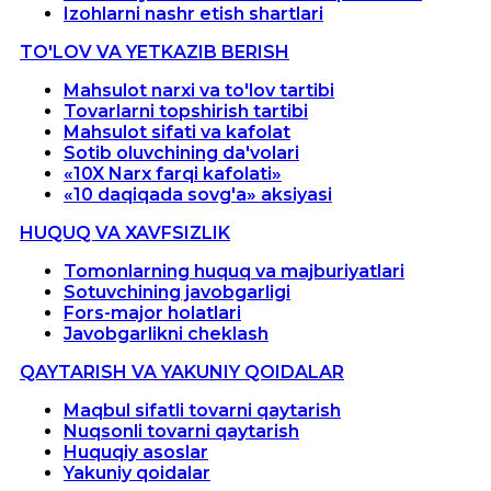
Izohlarni nashr etish shartlari
TO'LOV VA YETKAZIB BERISH
Mahsulot narxi va to'lov tartibi
Tovarlarni topshirish tartibi
Mahsulot sifati va kafolat
Sotib oluvchining da'volari
«10X Narx farqi kafolati»
«10 daqiqada sovg'a» aksiyasi
HUQUQ VA XAVFSIZLIK
Tomonlarning huquq va majburiyatlari
Sotuvchining javobgarligi
Fors-major holatlari
Javobgarlikni cheklash
QAYTARISH VA YAKUNIY QOIDALAR
Maqbul sifatli tovarni qaytarish
Nuqsonli tovarni qaytarish
Huquqiy asoslar
Yakuniy qoidalar