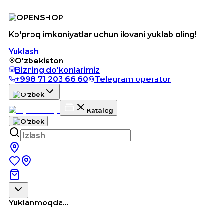
Ko'proq imkoniyatlar uchun ilovani yuklab oling!
Yuklash
O'zbekiston
Bizning do'konlarimiz
+998 71 203 66 60
Telegram operator
Katalog
Yuklanmoqda...