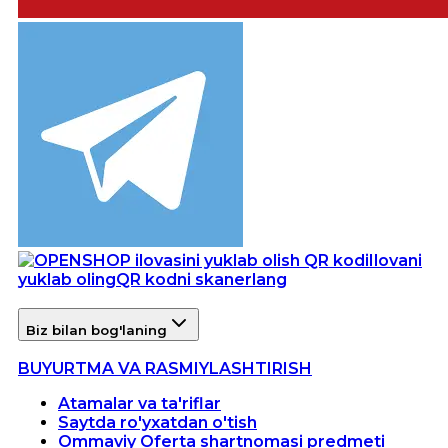
Ilovani
yuklab oling
QR kodni skanerlang
Biz bilan bog'laning
BUYURTMA VA RASMIYLASHTIRISH
Atamalar va ta'riflar
Saytda ro'yxatdan o'tish
Ommaviy Oferta shartnomasi predmeti