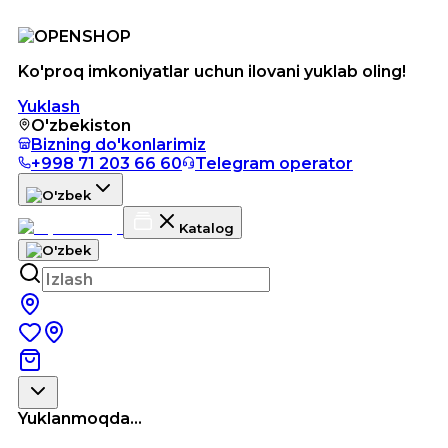
Ko'proq imkoniyatlar uchun ilovani yuklab oling!
Yuklash
O'zbekiston
Bizning do'konlarimiz
+998 71 203 66 60
Telegram operator
Katalog
Yuklanmoqda...