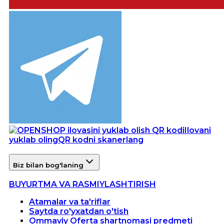
Ilovani
yuklab oling
QR kodni skanerlang
Biz bilan bog'laning
BUYURTMA VA RASMIYLASHTIRISH
Atamalar va ta'riflar
Saytda ro'yxatdan o'tish
Ommaviy Oferta shartnomasi predmeti