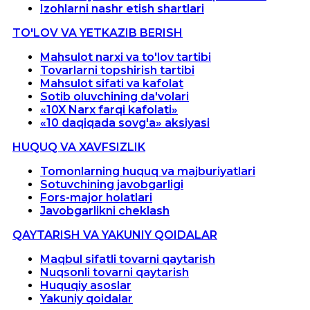
Izohlarni nashr etish shartlari
TO'LOV VA YETKAZIB BERISH
Mahsulot narxi va to'lov tartibi
Tovarlarni topshirish tartibi
Mahsulot sifati va kafolat
Sotib oluvchining da'volari
«10X Narx farqi kafolati»
«10 daqiqada sovg'a» aksiyasi
HUQUQ VA XAVFSIZLIK
Tomonlarning huquq va majburiyatlari
Sotuvchining javobgarligi
Fors-major holatlari
Javobgarlikni cheklash
QAYTARISH VA YAKUNIY QOIDALAR
Maqbul sifatli tovarni qaytarish
Nuqsonli tovarni qaytarish
Huquqiy asoslar
Yakuniy qoidalar