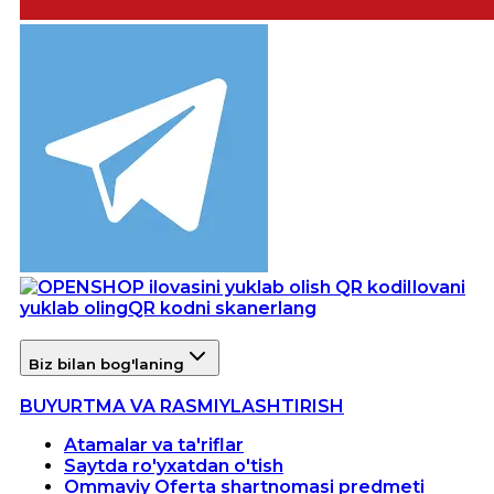
Ilovani
yuklab oling
QR kodni skanerlang
Biz bilan bog'laning
BUYURTMA VA RASMIYLASHTIRISH
Atamalar va ta'riflar
Saytda ro'yxatdan o'tish
Ommaviy Oferta shartnomasi predmeti