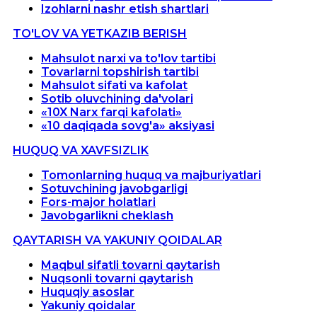
Izohlarni nashr etish shartlari
TO'LOV VA YETKAZIB BERISH
Mahsulot narxi va to'lov tartibi
Tovarlarni topshirish tartibi
Mahsulot sifati va kafolat
Sotib oluvchining da'volari
«10X Narx farqi kafolati»
«10 daqiqada sovg'a» aksiyasi
HUQUQ VA XAVFSIZLIK
Tomonlarning huquq va majburiyatlari
Sotuvchining javobgarligi
Fors-major holatlari
Javobgarlikni cheklash
QAYTARISH VA YAKUNIY QOIDALAR
Maqbul sifatli tovarni qaytarish
Nuqsonli tovarni qaytarish
Huquqiy asoslar
Yakuniy qoidalar