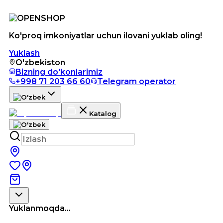
Ko'proq imkoniyatlar uchun ilovani yuklab oling!
Yuklash
O'zbekiston
Bizning do'konlarimiz
+998 71 203 66 60
Telegram operator
Katalog
Yuklanmoqda...