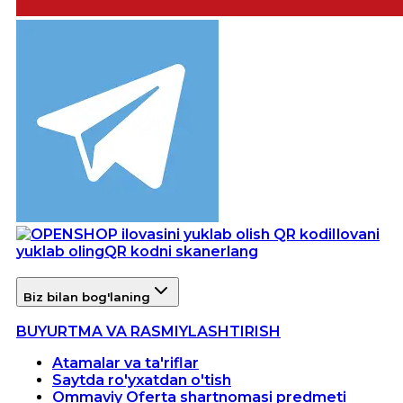
Ilovani
yuklab oling
QR kodni skanerlang
Biz bilan bog'laning
BUYURTMA VA RASMIYLASHTIRISH
Atamalar va ta'riflar
Saytda ro'yxatdan o'tish
Ommaviy Oferta shartnomasi predmeti