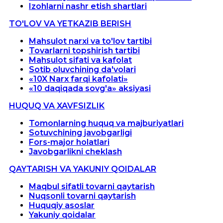
Izohlarni nashr etish shartlari
TO'LOV VA YETKAZIB BERISH
Mahsulot narxi va to'lov tartibi
Tovarlarni topshirish tartibi
Mahsulot sifati va kafolat
Sotib oluvchining da'volari
«10X Narx farqi kafolati»
«10 daqiqada sovg'a» aksiyasi
HUQUQ VA XAVFSIZLIK
Tomonlarning huquq va majburiyatlari
Sotuvchining javobgarligi
Fors-major holatlari
Javobgarlikni cheklash
QAYTARISH VA YAKUNIY QOIDALAR
Maqbul sifatli tovarni qaytarish
Nuqsonli tovarni qaytarish
Huquqiy asoslar
Yakuniy qoidalar