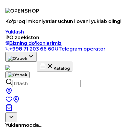
Ko'proq imkoniyatlar uchun ilovani yuklab oling!
Yuklash
O'zbekiston
Bizning do'konlarimiz
+998 71 203 66 60
Telegram operator
Katalog
Yuklanmoqda...