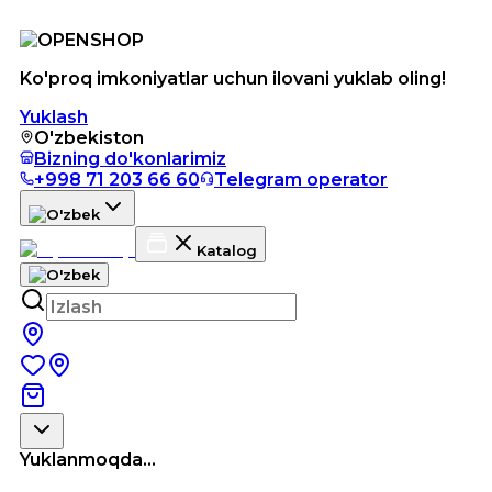
Ko'proq imkoniyatlar uchun ilovani yuklab oling!
Yuklash
O'zbekiston
Bizning do'konlarimiz
+998 71 203 66 60
Telegram operator
Katalog
Yuklanmoqda...