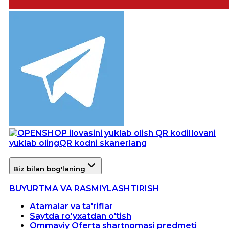
Ilovani
yuklab oling
QR kodni skanerlang
Biz bilan bog'laning
BUYURTMA VA RASMIYLASHTIRISH
Atamalar va ta'riflar
Saytda ro'yxatdan o'tish
Ommaviy Oferta shartnomasi predmeti