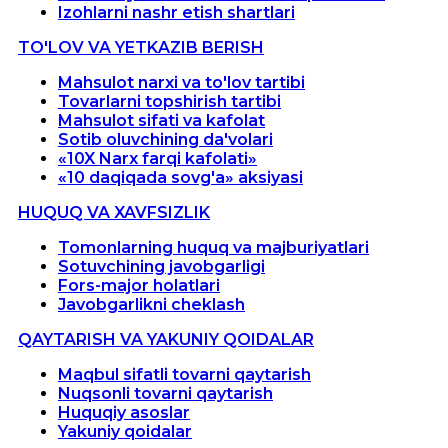
Izohlarni nashr etish shartlari
TO'LOV VA YETKAZIB BERISH
Mahsulot narxi va to'lov tartibi
Tovarlarni topshirish tartibi
Mahsulot sifati va kafolat
Sotib oluvchining da'volari
«10X Narx farqi kafolati»
«10 daqiqada sovg'a» aksiyasi
HUQUQ VA XAVFSIZLIK
Tomonlarning huquq va majburiyatlari
Sotuvchining javobgarligi
Fors-major holatlari
Javobgarlikni cheklash
QAYTARISH VA YAKUNIY QOIDALAR
Maqbul sifatli tovarni qaytarish
Nuqsonli tovarni qaytarish
Huquqiy asoslar
Yakuniy qoidalar