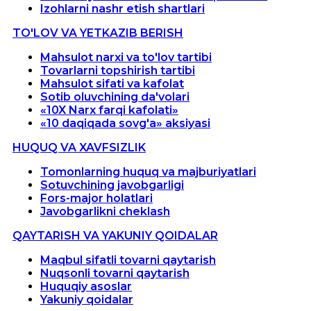
Izohlarni nashr etish shartlari
TO'LOV VA YETKAZIB BERISH
Mahsulot narxi va to'lov tartibi
Tovarlarni topshirish tartibi
Mahsulot sifati va kafolat
Sotib oluvchining da'volari
«10X Narx farqi kafolati»
«10 daqiqada sovg'a» aksiyasi
HUQUQ VA XAVFSIZLIK
Tomonlarning huquq va majburiyatlari
Sotuvchining javobgarligi
Fors-major holatlari
Javobgarlikni cheklash
QAYTARISH VA YAKUNIY QOIDALAR
Maqbul sifatli tovarni qaytarish
Nuqsonli tovarni qaytarish
Huquqiy asoslar
Yakuniy qoidalar