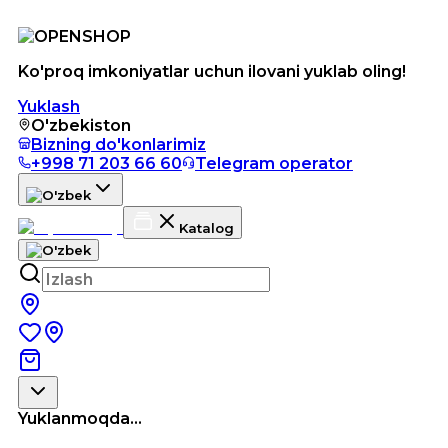
Ko'proq imkoniyatlar uchun ilovani yuklab oling!
Yuklash
O'zbekiston
Bizning do'konlarimiz
+998 71 203 66 60
Telegram operator
Katalog
Yuklanmoqda...