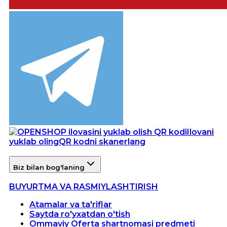
Ilovani
yuklab oling
QR kodni skanerlang
Biz bilan bog'laning
BUYURTMA VA RASMIYLASHTIRISH
Atamalar va ta'riflar
Saytda ro'yxatdan o'tish
Ommaviy Oferta shartnomasi predmeti