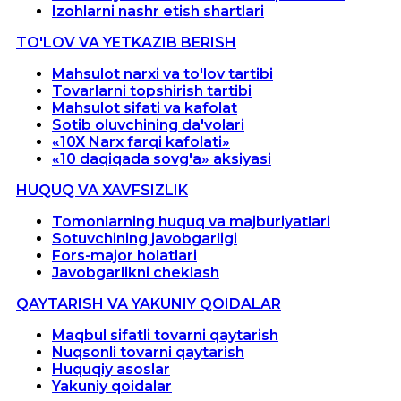
Izohlarni nashr etish shartlari
TO'LOV VA YETKAZIB BERISH
Mahsulot narxi va to'lov tartibi
Tovarlarni topshirish tartibi
Mahsulot sifati va kafolat
Sotib oluvchining da'volari
«10X Narx farqi kafolati»
«10 daqiqada sovg'a» aksiyasi
HUQUQ VA XAVFSIZLIK
Tomonlarning huquq va majburiyatlari
Sotuvchining javobgarligi
Fors-major holatlari
Javobgarlikni cheklash
QAYTARISH VA YAKUNIY QOIDALAR
Maqbul sifatli tovarni qaytarish
Nuqsonli tovarni qaytarish
Huquqiy asoslar
Yakuniy qoidalar