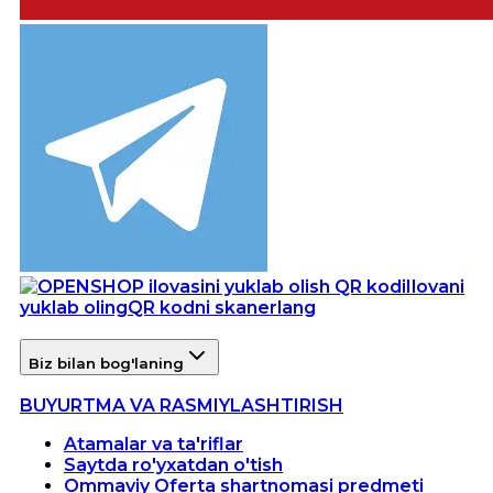
Ilovani
yuklab oling
QR kodni skanerlang
Biz bilan bog'laning
BUYURTMA VA RASMIYLASHTIRISH
Atamalar va ta'riflar
Saytda ro'yxatdan o'tish
Ommaviy Oferta shartnomasi predmeti