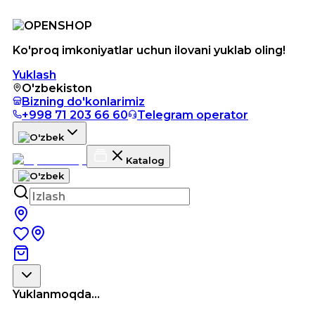
Ko'proq imkoniyatlar uchun ilovani yuklab oling!
Yuklash
O'zbekiston
Bizning do'konlarimiz
+998 71 203 66 60
Telegram operator
Katalog
Yuklanmoqda...