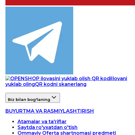
Ilovani
yuklab oling
QR kodni skanerlang
Biz bilan bog'laning
BUYURTMA VA RASMIYLASHTIRISH
Atamalar va ta'riflar
Saytda ro'yxatdan o'tish
Ommaviy Oferta shartnomasi predmeti