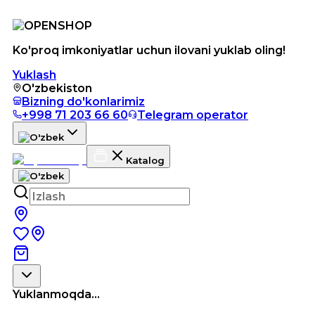
Ko'proq imkoniyatlar uchun ilovani yuklab oling!
Yuklash
O'zbekiston
Bizning do'konlarimiz
+998 71 203 66 60
Telegram operator
Katalog
Yuklanmoqda...