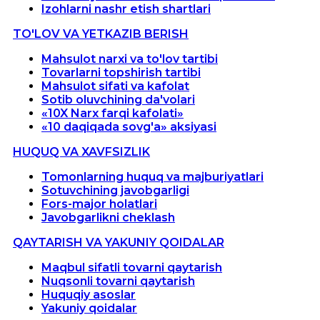
Izohlarni nashr etish shartlari
TO'LOV VA YETKAZIB BERISH
Mahsulot narxi va to'lov tartibi
Tovarlarni topshirish tartibi
Mahsulot sifati va kafolat
Sotib oluvchining da'volari
«10X Narx farqi kafolati»
«10 daqiqada sovg'a» aksiyasi
HUQUQ VA XAVFSIZLIK
Tomonlarning huquq va majburiyatlari
Sotuvchining javobgarligi
Fors-major holatlari
Javobgarlikni cheklash
QAYTARISH VA YAKUNIY QOIDALAR
Maqbul sifatli tovarni qaytarish
Nuqsonli tovarni qaytarish
Huquqiy asoslar
Yakuniy qoidalar