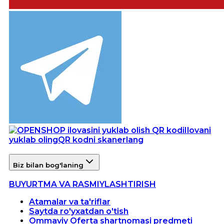
Ilovani
yuklab oling
QR kodni skanerlang
Biz bilan bog'laning
BUYURTMA VA RASMIYLASHTIRISH
Atamalar va ta'riflar
Saytda ro'yxatdan o'tish
Ommaviy Oferta shartnomasi predmeti