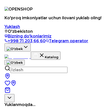
Ko'proq imkoniyatlar uchun ilovani yuklab oling!
Yuklash
O'zbekiston
Bizning do'konlarimiz
+998 71 203 66 60
Telegram operator
Katalog
Yuklanmoqda...