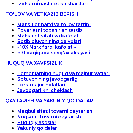
Izohlarni nashr etish shartlari
TO'LOV VA YETKAZIB BERISH
Mahsulot narxi va to'lov tartibi
Tovarlarni topshirish tartibi
Mahsulot sifati va kafolat
Sotib oluvchining da'volari
«10X Narx farqi kafolati»
«10 daqiqada sovg'a» aksiyasi
HUQUQ VA XAVFSIZLIK
Tomonlarning huquq va majburiyatlari
Sotuvchining javobgarligi
Fors-major holatlari
Javobgarlikni cheklash
QAYTARISH VA YAKUNIY QOIDALAR
Maqbul sifatli tovarni qaytarish
Nuqsonli tovarni qaytarish
Huquqiy asoslar
Yakuniy qoidalar