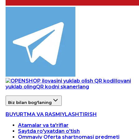
Ilovani
yuklab oling
QR kodni skanerlang
Biz bilan bog'laning
BUYURTMA VA RASMIYLASHTIRISH
Atamalar va ta'riflar
Saytda ro'yxatdan o'tish
Ommaviy Oferta shartnomasi predmeti