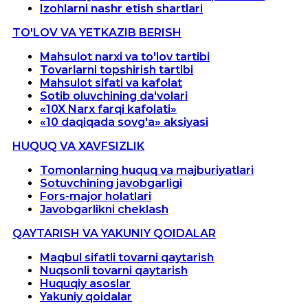
Izohlarni nashr etish shartlari
TO'LOV VA YETKAZIB BERISH
Mahsulot narxi va to'lov tartibi
Tovarlarni topshirish tartibi
Mahsulot sifati va kafolat
Sotib oluvchining da'volari
«10X Narx farqi kafolati»
«10 daqiqada sovg'a» aksiyasi
HUQUQ VA XAVFSIZLIK
Tomonlarning huquq va majburiyatlari
Sotuvchining javobgarligi
Fors-major holatlari
Javobgarlikni cheklash
QAYTARISH VA YAKUNIY QOIDALAR
Maqbul sifatli tovarni qaytarish
Nuqsonli tovarni qaytarish
Huquqiy asoslar
Yakuniy qoidalar