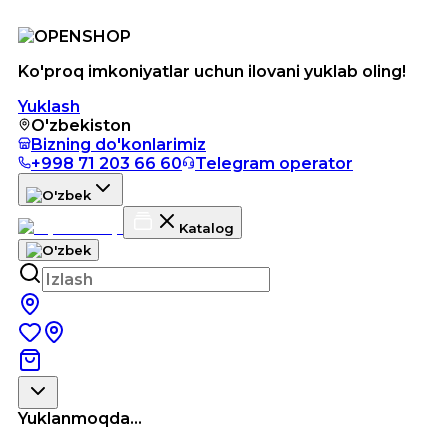
Ko'proq imkoniyatlar uchun ilovani yuklab oling!
Yuklash
O'zbekiston
Bizning do'konlarimiz
+998 71 203 66 60
Telegram operator
Katalog
Yuklanmoqda...