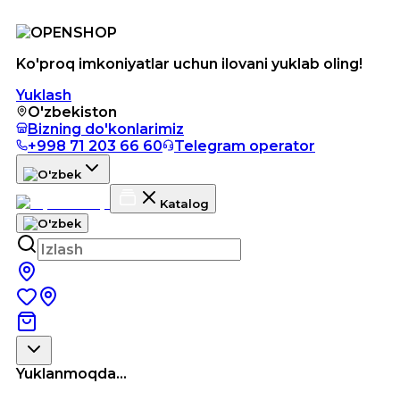
Ko'proq imkoniyatlar uchun ilovani yuklab oling!
Yuklash
O'zbekiston
Bizning do'konlarimiz
+998 71 203 66 60
Telegram operator
Katalog
Yuklanmoqda...