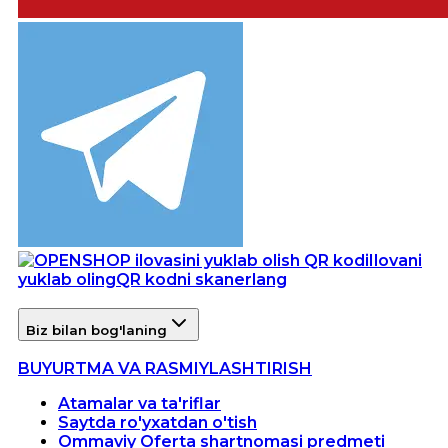
Ilovani
yuklab oling
QR kodni skanerlang
Biz bilan bog'laning
BUYURTMA VA RASMIYLASHTIRISH
Atamalar va ta'riflar
Saytda ro'yxatdan o'tish
Ommaviy Oferta shartnomasi predmeti