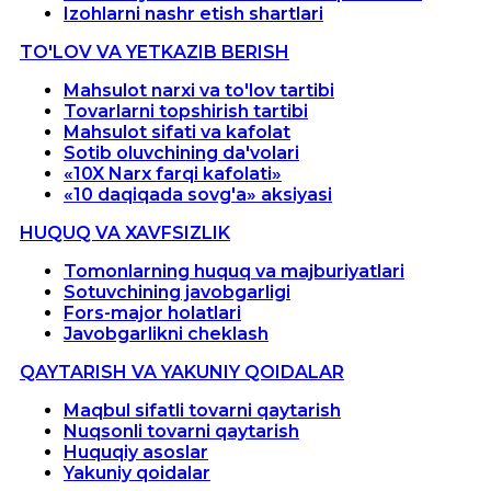
Izohlarni nashr etish shartlari
TO'LOV VA YETKAZIB BERISH
Mahsulot narxi va to'lov tartibi
Tovarlarni topshirish tartibi
Mahsulot sifati va kafolat
Sotib oluvchining da'volari
«10X Narx farqi kafolati»
«10 daqiqada sovg'a» aksiyasi
HUQUQ VA XAVFSIZLIK
Tomonlarning huquq va majburiyatlari
Sotuvchining javobgarligi
Fors-major holatlari
Javobgarlikni cheklash
QAYTARISH VA YAKUNIY QOIDALAR
Maqbul sifatli tovarni qaytarish
Nuqsonli tovarni qaytarish
Huquqiy asoslar
Yakuniy qoidalar