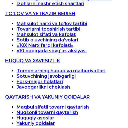
Izohlarni nashr etish shartlari
TO'LOV VA YETKAZIB BERISH
Mahsulot narxi va to'lov tartibi
Tovarlarni topshirish tartibi
Mahsulot sifati va kafolat
Sotib oluvchining da'volari
«10X Narx farqi kafolati»
«10 daqiqada sovg'a» aksiyasi
HUQUQ VA XAVFSIZLIK
Tomonlarning huquq va majburiyatlari
Sotuvchining javobgarligi
Fors-major holatlari
Javobgarlikni cheklash
QAYTARISH VA YAKUNIY QOIDALAR
Maqbul sifatli tovarni qaytarish
Nuqsonli tovarni qaytarish
Huquqiy asoslar
Yakuniy qoidalar