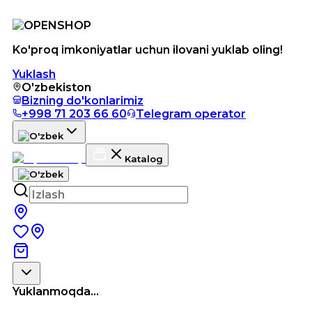
Ko'proq imkoniyatlar uchun ilovani yuklab oling!
Yuklash
O'zbekiston
Bizning do'konlarimiz
+998 71 203 66 60
Telegram operator
Katalog
Yuklanmoqda...