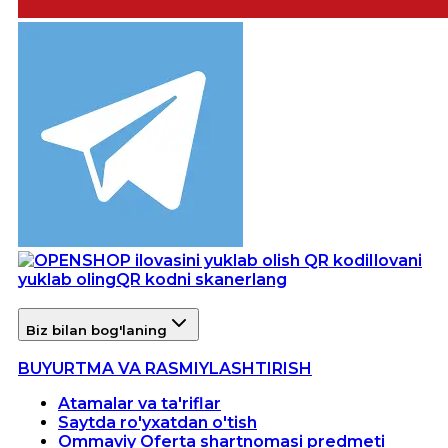
Ilovani
yuklab oling
QR kodni skanerlang
Biz bilan bog'laning
BUYURTMA VA RASMIYLASHTIRISH
Atamalar va ta'riflar
Saytda ro'yxatdan o'tish
Ommaviy Oferta shartnomasi predmeti