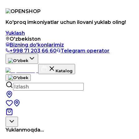
Ko'proq imkoniyatlar uchun ilovani yuklab oling!
Yuklash
O'zbekiston
Bizning do'konlarimiz
+998 71 203 66 60
Telegram operator
Katalog
Yuklanmoqda...