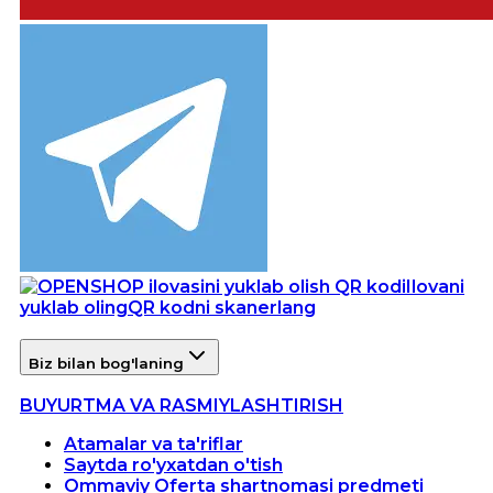
Ilovani
yuklab oling
QR kodni skanerlang
Biz bilan bog'laning
BUYURTMA VA RASMIYLASHTIRISH
Atamalar va ta'riflar
Saytda ro'yxatdan o'tish
Ommaviy Oferta shartnomasi predmeti