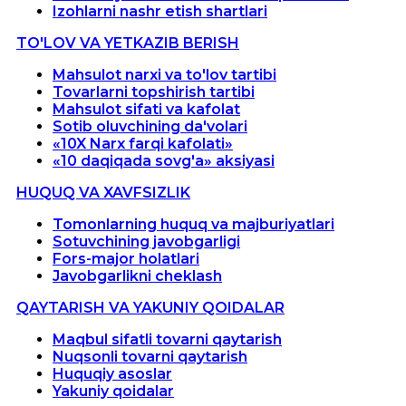
Izohlarni nashr etish shartlari
TO'LOV VA YETKAZIB BERISH
Mahsulot narxi va to'lov tartibi
Tovarlarni topshirish tartibi
Mahsulot sifati va kafolat
Sotib oluvchining da'volari
«10X Narx farqi kafolati»
«10 daqiqada sovg'a» aksiyasi
HUQUQ VA XAVFSIZLIK
Tomonlarning huquq va majburiyatlari
Sotuvchining javobgarligi
Fors-major holatlari
Javobgarlikni cheklash
QAYTARISH VA YAKUNIY QOIDALAR
Maqbul sifatli tovarni qaytarish
Nuqsonli tovarni qaytarish
Huquqiy asoslar
Yakuniy qoidalar