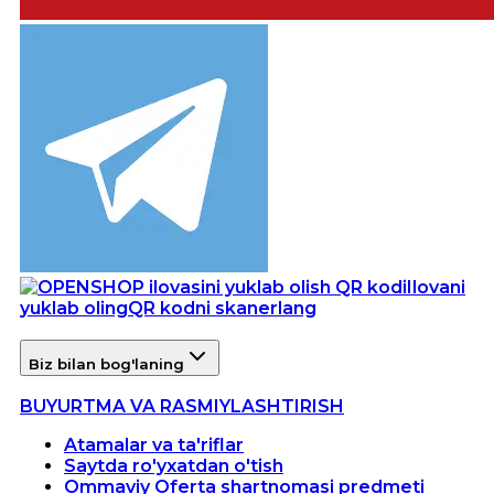
Ilovani
yuklab oling
QR kodni skanerlang
Biz bilan bog'laning
BUYURTMA VA RASMIYLASHTIRISH
Atamalar va ta'riflar
Saytda ro'yxatdan o'tish
Ommaviy Oferta shartnomasi predmeti