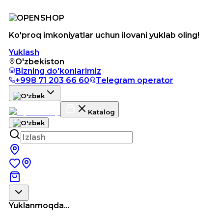
Ko'proq imkoniyatlar uchun ilovani yuklab oling!
Yuklash
O'zbekiston
Bizning do'konlarimiz
+998 71 203 66 60
Telegram operator
Katalog
Yuklanmoqda...