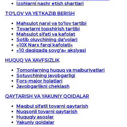
Izohlarni nashr etish shartlari
TO'LOV VA YETKAZIB BERISH
Mahsulot narxi va to'lov tartibi
Tovarlarni topshirish tartibi
Mahsulot sifati va kafolat
Sotib oluvchining da'volari
«10X Narx farqi kafolati»
«10 daqiqada sovg'a» aksiyasi
HUQUQ VA XAVFSIZLIK
Tomonlarning huquq va majburiyatlari
Sotuvchining javobgarligi
Fors-major holatlari
Javobgarlikni cheklash
QAYTARISH VA YAKUNIY QOIDALAR
Maqbul sifatli tovarni qaytarish
Nuqsonli tovarni qaytarish
Huquqiy asoslar
Yakuniy qoidalar