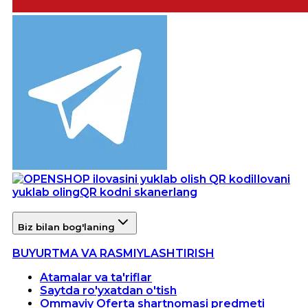
Ilovani
yuklab oling
QR kodni skanerlang
Biz bilan bog'laning
BUYURTMA VA RASMIYLASHTIRISH
Atamalar va ta'riflar
Saytda ro'yxatdan o'tish
Ommaviy Oferta shartnomasi predmeti