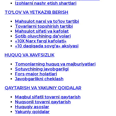
Izohlarni nashr etish shartlari
TO'LOV VA YETKAZIB BERISH
Mahsulot narxi va to'lov tartibi
Tovarlarni topshirish tartibi
Mahsulot sifati va kafolat
Sotib oluvchining da'volari
«10X Narx farqi kafolati»
«10 daqiqada sovg'a» aksiyasi
HUQUQ VA XAVFSIZLIK
Tomonlarning huquq va majburiyatlari
Sotuvchining javobgarligi
Fors-major holatlari
Javobgarlikni cheklash
QAYTARISH VA YAKUNIY QOIDALAR
Maqbul sifatli tovarni qaytarish
Nuqsonli tovarni qaytarish
Huquqiy asoslar
Yakuniy qoidalar