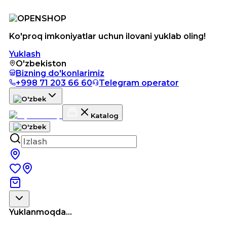
Ko'proq imkoniyatlar uchun ilovani yuklab oling!
Yuklash
O'zbekiston
Bizning do'konlarimiz
+998 71 203 66 60
Telegram operator
Katalog
Yuklanmoqda...