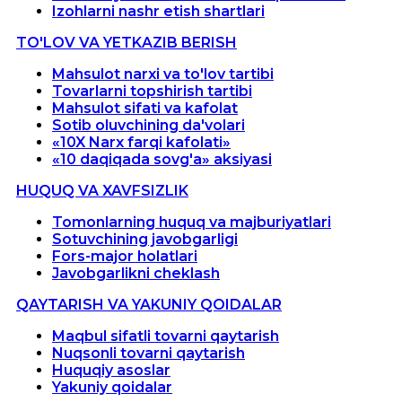
Izohlarni nashr etish shartlari
TO'LOV VA YETKAZIB BERISH
Mahsulot narxi va to'lov tartibi
Tovarlarni topshirish tartibi
Mahsulot sifati va kafolat
Sotib oluvchining da'volari
«10X Narx farqi kafolati»
«10 daqiqada sovg'a» aksiyasi
HUQUQ VA XAVFSIZLIK
Tomonlarning huquq va majburiyatlari
Sotuvchining javobgarligi
Fors-major holatlari
Javobgarlikni cheklash
QAYTARISH VA YAKUNIY QOIDALAR
Maqbul sifatli tovarni qaytarish
Nuqsonli tovarni qaytarish
Huquqiy asoslar
Yakuniy qoidalar