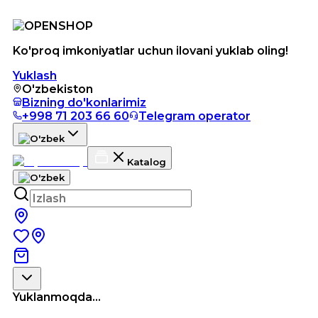
Ko'proq imkoniyatlar uchun ilovani yuklab oling!
Yuklash
O'zbekiston
Bizning do'konlarimiz
+998 71 203 66 60
Telegram operator
Katalog
Yuklanmoqda...