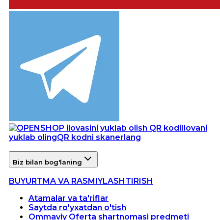
Ilovani
yuklab oling
QR kodni skanerlang
Biz bilan bog'laning
BUYURTMA VA RASMIYLASHTIRISH
Atamalar va ta'riflar
Saytda ro'yxatdan o'tish
Ommaviy Oferta shartnomasi predmeti