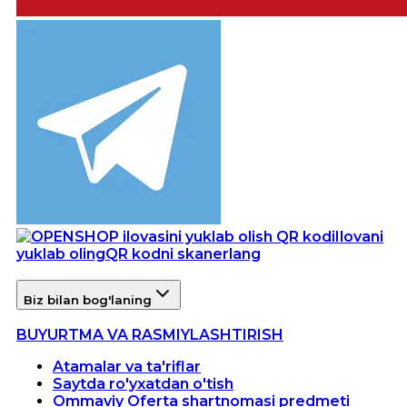
Ilovani
yuklab oling
QR kodni skanerlang
Biz bilan bog'laning
BUYURTMA VA RASMIYLASHTIRISH
Atamalar va ta'riflar
Saytda ro'yxatdan o'tish
Ommaviy Oferta shartnomasi predmeti