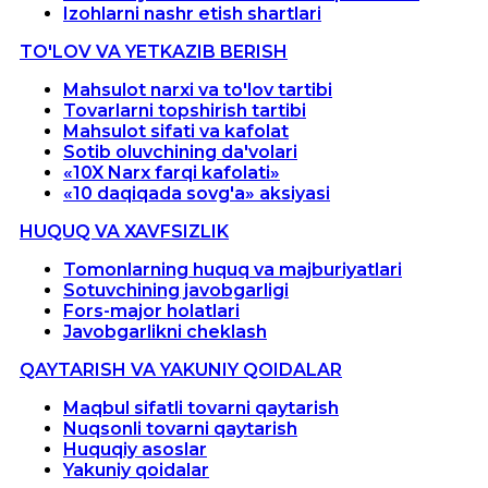
Izohlarni nashr etish shartlari
TO'LOV VA YETKAZIB BERISH
Mahsulot narxi va to'lov tartibi
Tovarlarni topshirish tartibi
Mahsulot sifati va kafolat
Sotib oluvchining da'volari
«10X Narx farqi kafolati»
«10 daqiqada sovg'a» aksiyasi
HUQUQ VA XAVFSIZLIK
Tomonlarning huquq va majburiyatlari
Sotuvchining javobgarligi
Fors-major holatlari
Javobgarlikni cheklash
QAYTARISH VA YAKUNIY QOIDALAR
Maqbul sifatli tovarni qaytarish
Nuqsonli tovarni qaytarish
Huquqiy asoslar
Yakuniy qoidalar