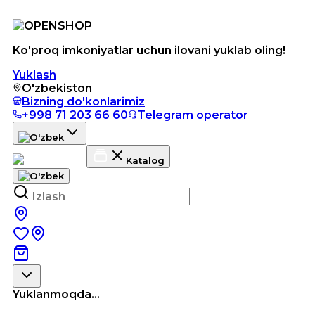
Ko'proq imkoniyatlar uchun ilovani yuklab oling!
Yuklash
O'zbekiston
Bizning do'konlarimiz
+998 71 203 66 60
Telegram operator
Katalog
Yuklanmoqda...