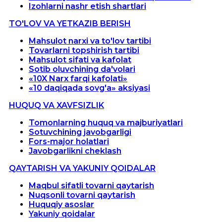
Izohlarni nashr etish shartlari
TO'LOV VA YETKAZIB BERISH
Mahsulot narxi va to'lov tartibi
Tovarlarni topshirish tartibi
Mahsulot sifati va kafolat
Sotib oluvchining da'volari
«10X Narx farqi kafolati»
«10 daqiqada sovg'a» aksiyasi
HUQUQ VA XAVFSIZLIK
Tomonlarning huquq va majburiyatlari
Sotuvchining javobgarligi
Fors-major holatlari
Javobgarlikni cheklash
QAYTARISH VA YAKUNIY QOIDALAR
Maqbul sifatli tovarni qaytarish
Nuqsonli tovarni qaytarish
Huquqiy asoslar
Yakuniy qoidalar