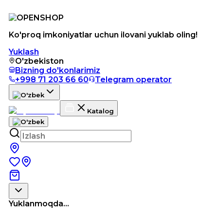
Ko'proq imkoniyatlar uchun ilovani yuklab oling!
Yuklash
O'zbekiston
Bizning do'konlarimiz
+998 71 203 66 60
Telegram operator
Katalog
Yuklanmoqda...