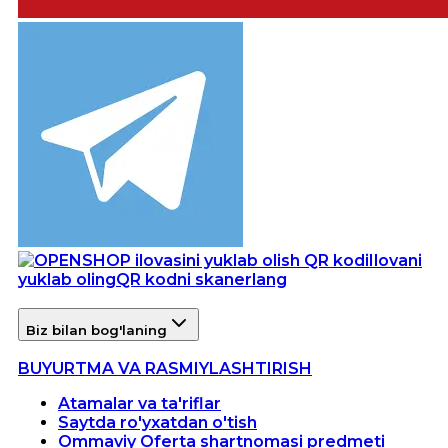
Ilovani
yuklab oling
QR kodni skanerlang
Biz bilan bog'laning
BUYURTMA VA RASMIYLASHTIRISH
Atamalar va ta'riflar
Saytda ro'yxatdan o'tish
Ommaviy Oferta shartnomasi predmeti