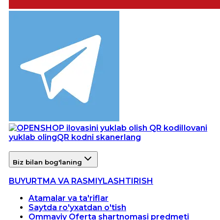
Ilovani
yuklab oling
QR kodni skanerlang
Biz bilan bog'laning
BUYURTMA VA RASMIYLASHTIRISH
Atamalar va ta'riflar
Saytda ro'yxatdan o'tish
Ommaviy Oferta shartnomasi predmeti