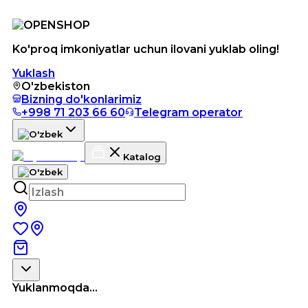
Ko'proq imkoniyatlar uchun ilovani yuklab oling!
Yuklash
O'zbekiston
Bizning do'konlarimiz
+998 71 203 66 60
Telegram operator
Katalog
Yuklanmoqda...