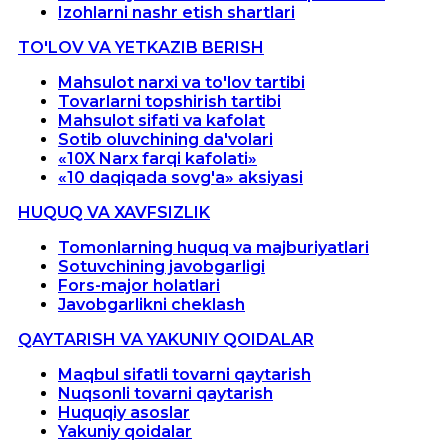
Izohlarni nashr etish shartlari
TO'LOV VA YETKAZIB BERISH
Mahsulot narxi va to'lov tartibi
Tovarlarni topshirish tartibi
Mahsulot sifati va kafolat
Sotib oluvchining da'volari
«10X Narx farqi kafolati»
«10 daqiqada sovg'a» aksiyasi
HUQUQ VA XAVFSIZLIK
Tomonlarning huquq va majburiyatlari
Sotuvchining javobgarligi
Fors-major holatlari
Javobgarlikni cheklash
QAYTARISH VA YAKUNIY QOIDALAR
Maqbul sifatli tovarni qaytarish
Nuqsonli tovarni qaytarish
Huquqiy asoslar
Yakuniy qoidalar