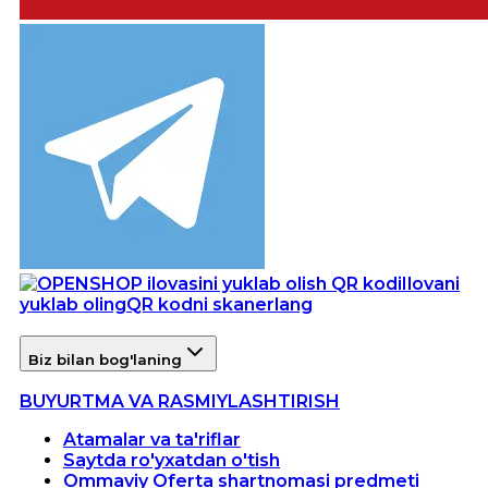
Ilovani
yuklab oling
QR kodni skanerlang
Biz bilan bog'laning
BUYURTMA VA RASMIYLASHTIRISH
Atamalar va ta'riflar
Saytda ro'yxatdan o'tish
Ommaviy Oferta shartnomasi predmeti