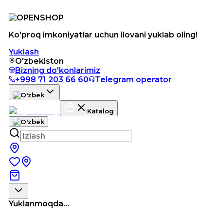
Ko'proq imkoniyatlar uchun ilovani yuklab oling!
Yuklash
O'zbekiston
Bizning do'konlarimiz
+998 71 203 66 60
Telegram operator
Katalog
Yuklanmoqda...