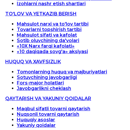
Izohlarni nashr etish shartlari
TO'LOV VA YETKAZIB BERISH
Mahsulot narxi va to'lov tartibi
Tovarlarni topshirish tartibi
Mahsulot sifati va kafolat
Sotib oluvchining da'volari
«10X Narx farqi kafolati»
«10 daqiqada sovg'a» aksiyasi
HUQUQ VA XAVFSIZLIK
Tomonlarning huquq va majburiyatlari
Sotuvchining javobgarligi
Fors-major holatlari
Javobgarlikni cheklash
QAYTARISH VA YAKUNIY QOIDALAR
Maqbul sifatli tovarni qaytarish
Nuqsonli tovarni qaytarish
Huquqiy asoslar
Yakuniy qoidalar