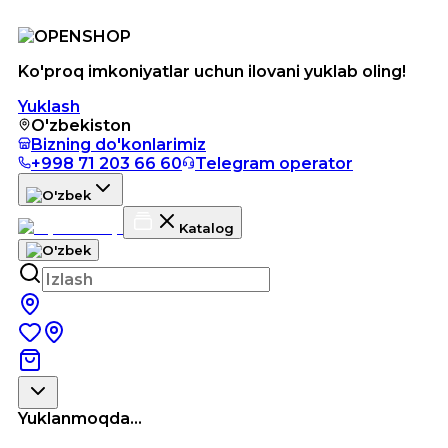
Ko'proq imkoniyatlar uchun ilovani yuklab oling!
Yuklash
O'zbekiston
Bizning do'konlarimiz
+998 71 203 66 60
Telegram operator
Katalog
Yuklanmoqda...