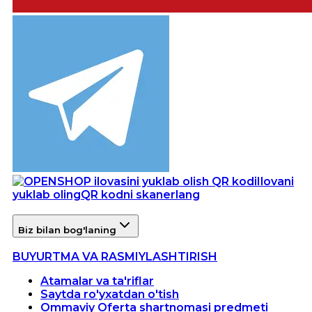
Ilovani
yuklab oling
QR kodni skanerlang
Biz bilan bog'laning
BUYURTMA VA RASMIYLASHTIRISH
Atamalar va ta'riflar
Saytda ro'yxatdan o'tish
Ommaviy Oferta shartnomasi predmeti