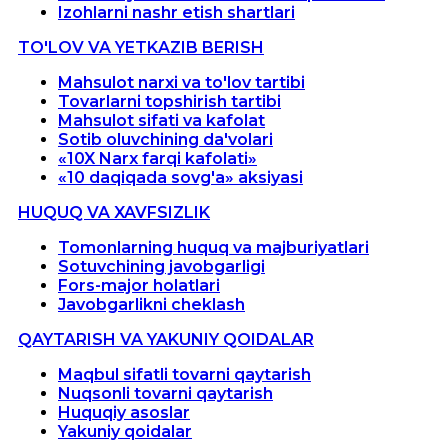
Izohlarni nashr etish shartlari
TO'LOV VA YETKAZIB BERISH
Mahsulot narxi va to'lov tartibi
Tovarlarni topshirish tartibi
Mahsulot sifati va kafolat
Sotib oluvchining da'volari
«10X Narx farqi kafolati»
«10 daqiqada sovg'a» aksiyasi
HUQUQ VA XAVFSIZLIK
Tomonlarning huquq va majburiyatlari
Sotuvchining javobgarligi
Fors-major holatlari
Javobgarlikni cheklash
QAYTARISH VA YAKUNIY QOIDALAR
Maqbul sifatli tovarni qaytarish
Nuqsonli tovarni qaytarish
Huquqiy asoslar
Yakuniy qoidalar