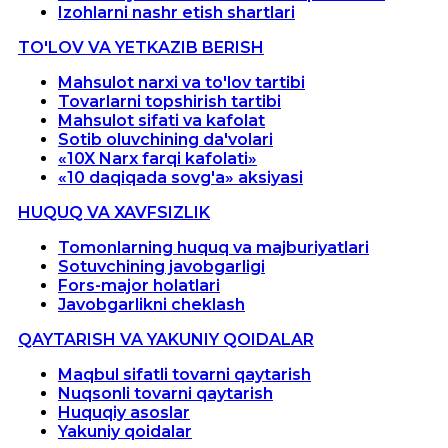
Izohlarni nashr etish shartlari
TO'LOV VA YETKAZIB BERISH
Mahsulot narxi va to'lov tartibi
Tovarlarni topshirish tartibi
Mahsulot sifati va kafolat
Sotib oluvchining da'volari
«10X Narx farqi kafolati»
«10 daqiqada sovg'a» aksiyasi
HUQUQ VA XAVFSIZLIK
Tomonlarning huquq va majburiyatlari
Sotuvchining javobgarligi
Fors-major holatlari
Javobgarlikni cheklash
QAYTARISH VA YAKUNIY QOIDALAR
Maqbul sifatli tovarni qaytarish
Nuqsonli tovarni qaytarish
Huquqiy asoslar
Yakuniy qoidalar