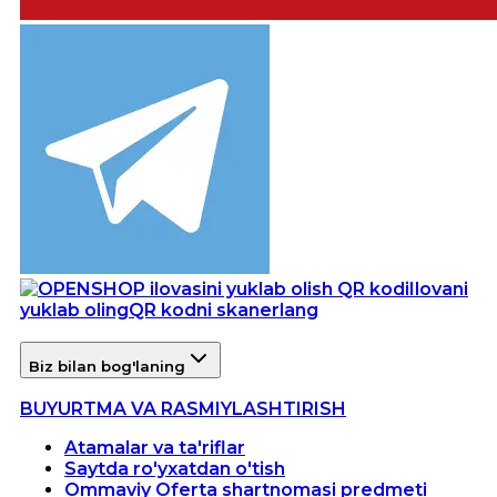
Ilovani
yuklab oling
QR kodni skanerlang
Biz bilan bog'laning
BUYURTMA VA RASMIYLASHTIRISH
Atamalar va ta'riflar
Saytda ro'yxatdan o'tish
Ommaviy Oferta shartnomasi predmeti