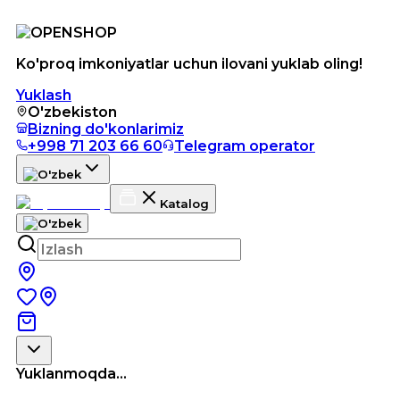
Ko'proq imkoniyatlar uchun ilovani yuklab oling!
Yuklash
O'zbekiston
Bizning do'konlarimiz
+998 71 203 66 60
Telegram operator
Katalog
Yuklanmoqda...