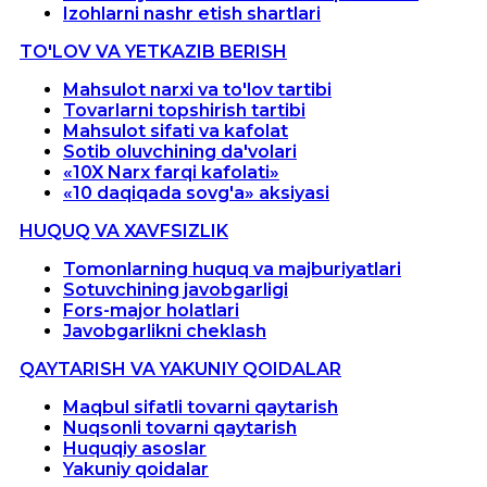
Izohlarni nashr etish shartlari
TO'LOV VA YETKAZIB BERISH
Mahsulot narxi va to'lov tartibi
Tovarlarni topshirish tartibi
Mahsulot sifati va kafolat
Sotib oluvchining da'volari
«10X Narx farqi kafolati»
«10 daqiqada sovg'a» aksiyasi
HUQUQ VA XAVFSIZLIK
Tomonlarning huquq va majburiyatlari
Sotuvchining javobgarligi
Fors-major holatlari
Javobgarlikni cheklash
QAYTARISH VA YAKUNIY QOIDALAR
Maqbul sifatli tovarni qaytarish
Nuqsonli tovarni qaytarish
Huquqiy asoslar
Yakuniy qoidalar