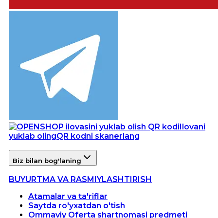
Ilovani
yuklab oling
QR kodni skanerlang
Biz bilan bog'laning
BUYURTMA VA RASMIYLASHTIRISH
Atamalar va ta'riflar
Saytda ro'yxatdan o'tish
Ommaviy Oferta shartnomasi predmeti