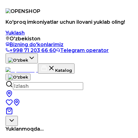
Ko'proq imkoniyatlar uchun ilovani yuklab oling!
Yuklash
O'zbekiston
Bizning do'konlarimiz
+998 71 203 66 60
Telegram operator
Katalog
Yuklanmoqda...