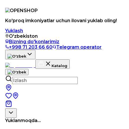
Ko'proq imkoniyatlar uchun ilovani yuklab oling!
Yuklash
O'zbekiston
Bizning do'konlarimiz
+998 71 203 66 60
Telegram operator
Katalog
Yuklanmoqda...