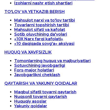
Izohlarni nashr etish shartlari
TO'LOV VA YETKAZIB BERISH
Mahsulot narxi va to'lov tartibi
Tovarlarni topshirish tartibi
Mahsulot sifati va kafolat
Sotib oluvchining da'volari
«10X Narx farqi kafolati»
«10 daqiqada sovg'a» aksiyasi
HUQUQ VA XAVFSIZLIK
Tomonlarning huquq va majburiyatlari
Sotuvchining javobgarligi
Fors-major holatlari
Javobgarlikni cheklash
QAYTARISH VA YAKUNIY QOIDALAR
Maqbul sifatli tovarni qaytarish
Nuqsonli tovarni qaytarish
Huquqiy asoslar
Yakuniy qoidalar