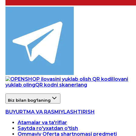
Ilovani
yuklab oling
QR kodni skanerlang
Biz bilan bog'laning
BUYURTMA VA RASMIYLASHTIRISH
Atamalar va ta'riflar
Saytda ro'yxatdan o'tish
Ommaviy Oferta shartnomasi predmeti