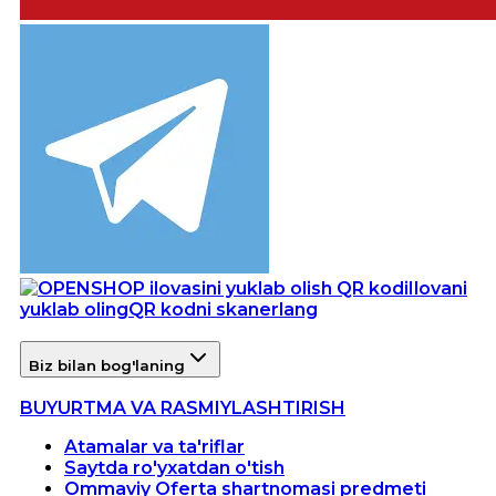
Ilovani
yuklab oling
QR kodni skanerlang
Biz bilan bog'laning
BUYURTMA VA RASMIYLASHTIRISH
Atamalar va ta'riflar
Saytda ro'yxatdan o'tish
Ommaviy Oferta shartnomasi predmeti