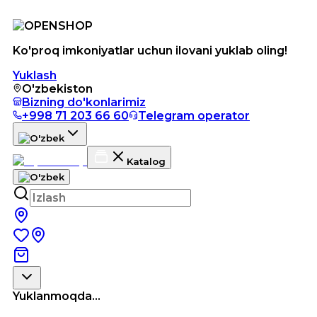
Ko'proq imkoniyatlar uchun ilovani yuklab oling!
Yuklash
O'zbekiston
Bizning do'konlarimiz
+998 71 203 66 60
Telegram operator
Katalog
Yuklanmoqda...