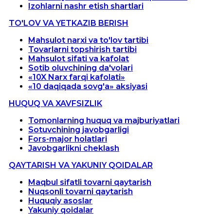
Izohlarni nashr etish shartlari
TO'LOV VA YETKAZIB BERISH
Mahsulot narxi va to'lov tartibi
Tovarlarni topshirish tartibi
Mahsulot sifati va kafolat
Sotib oluvchining da'volari
«10X Narx farqi kafolati»
«10 daqiqada sovg'a» aksiyasi
HUQUQ VA XAVFSIZLIK
Tomonlarning huquq va majburiyatlari
Sotuvchining javobgarligi
Fors-major holatlari
Javobgarlikni cheklash
QAYTARISH VA YAKUNIY QOIDALAR
Maqbul sifatli tovarni qaytarish
Nuqsonli tovarni qaytarish
Huquqiy asoslar
Yakuniy qoidalar