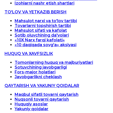
Izohlarni nashr etish shartlari
TO'LOV VA YETKAZIB BERISH
Mahsulot narxi va to'lov tartibi
Tovarlarni topshirish tartibi
Mahsulot sifati va kafolat
Sotib oluvchining da'volari
«10X Narx farqi kafolati»
«10 daqiqada sovg'a» aksiyasi
HUQUQ VA XAVFSIZLIK
Tomonlarning huquq va majburiyatlari
Sotuvchining javobgarligi
Fors-major holatlari
Javobgarlikni cheklash
QAYTARISH VA YAKUNIY QOIDALAR
Maqbul sifatli tovarni qaytarish
Nuqsonli tovarni qaytarish
Huquqiy asoslar
Yakuniy qoidalar