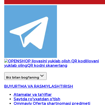
Ilovani
yuklab oling
QR kodni skanerlang
Biz bilan bog'laning
BUYURTMA VA RASMIYLASHTIRISH
Atamalar va ta'riflar
Saytda ro'yxatdan o'tish
Ommaviy Oferta shartnomasi predmeti