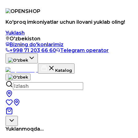
Ko'proq imkoniyatlar uchun ilovani yuklab oling!
Yuklash
O'zbekiston
Bizning do'konlarimiz
+998 71 203 66 60
Telegram operator
Katalog
Yuklanmoqda...