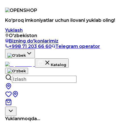
Ko'proq imkoniyatlar uchun ilovani yuklab oling!
Yuklash
O'zbekiston
Bizning do'konlarimiz
+998 71 203 66 60
Telegram operator
Katalog
Yuklanmoqda...