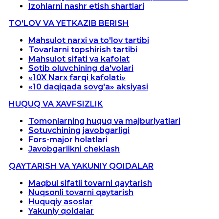
Izohlarni nashr etish shartlari
TO'LOV VA YETKAZIB BERISH
Mahsulot narxi va to'lov tartibi
Tovarlarni topshirish tartibi
Mahsulot sifati va kafolat
Sotib oluvchining da'volari
«10X Narx farqi kafolati»
«10 daqiqada sovg'a» aksiyasi
HUQUQ VA XAVFSIZLIK
Tomonlarning huquq va majburiyatlari
Sotuvchining javobgarligi
Fors-major holatlari
Javobgarlikni cheklash
QAYTARISH VA YAKUNIY QOIDALAR
Maqbul sifatli tovarni qaytarish
Nuqsonli tovarni qaytarish
Huquqiy asoslar
Yakuniy qoidalar