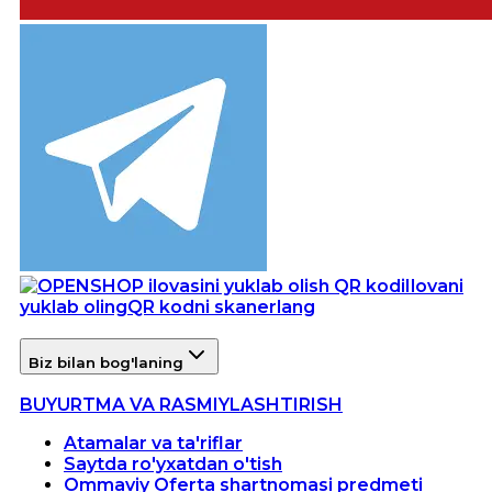
Ilovani
yuklab oling
QR kodni skanerlang
Biz bilan bog'laning
BUYURTMA VA RASMIYLASHTIRISH
Atamalar va ta'riflar
Saytda ro'yxatdan o'tish
Ommaviy Oferta shartnomasi predmeti