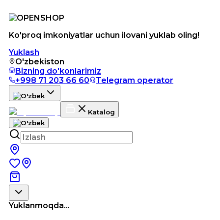
Ko'proq imkoniyatlar uchun ilovani yuklab oling!
Yuklash
O'zbekiston
Bizning do'konlarimiz
+998 71 203 66 60
Telegram operator
Katalog
Yuklanmoqda...