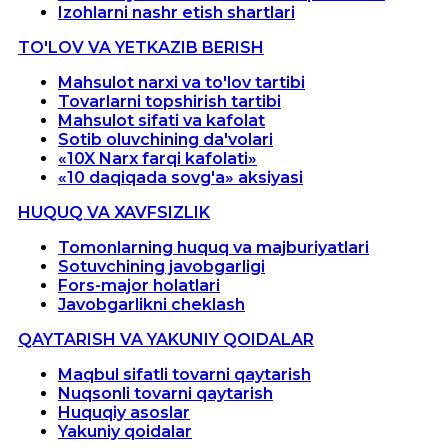
Izohlarni nashr etish shartlari
TO'LOV VA YETKAZIB BERISH
Mahsulot narxi va to'lov tartibi
Tovarlarni topshirish tartibi
Mahsulot sifati va kafolat
Sotib oluvchining da'volari
«10X Narx farqi kafolati»
«10 daqiqada sovg'a» aksiyasi
HUQUQ VA XAVFSIZLIK
Tomonlarning huquq va majburiyatlari
Sotuvchining javobgarligi
Fors-major holatlari
Javobgarlikni cheklash
QAYTARISH VA YAKUNIY QOIDALAR
Maqbul sifatli tovarni qaytarish
Nuqsonli tovarni qaytarish
Huquqiy asoslar
Yakuniy qoidalar