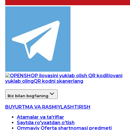
Ilovani
yuklab oling
QR kodni skanerlang
Biz bilan bog'laning
BUYURTMA VA RASMIYLASHTIRISH
Atamalar va ta'riflar
Saytda ro'yxatdan o'tish
Ommaviy Oferta shartnomasi predmeti