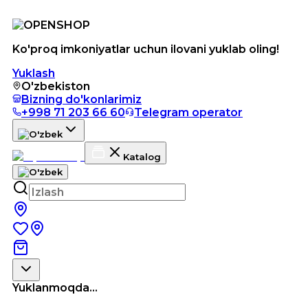
Ko'proq imkoniyatlar uchun ilovani yuklab oling!
Yuklash
O'zbekiston
Bizning do'konlarimiz
+998 71 203 66 60
Telegram operator
Katalog
Yuklanmoqda...