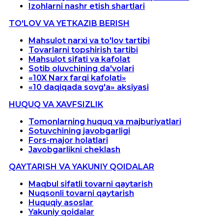
Izohlarni nashr etish shartlari
TO'LOV VA YETKAZIB BERISH
Mahsulot narxi va to'lov tartibi
Tovarlarni topshirish tartibi
Mahsulot sifati va kafolat
Sotib oluvchining da'volari
«10X Narx farqi kafolati»
«10 daqiqada sovg'a» aksiyasi
HUQUQ VA XAVFSIZLIK
Tomonlarning huquq va majburiyatlari
Sotuvchining javobgarligi
Fors-major holatlari
Javobgarlikni cheklash
QAYTARISH VA YAKUNIY QOIDALAR
Maqbul sifatli tovarni qaytarish
Nuqsonli tovarni qaytarish
Huquqiy asoslar
Yakuniy qoidalar