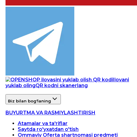
Ilovani
yuklab oling
QR kodni skanerlang
Biz bilan bog'laning
BUYURTMA VA RASMIYLASHTIRISH
Atamalar va ta'riflar
Saytda ro'yxatdan o'tish
Ommaviy Oferta shartnomasi predmeti