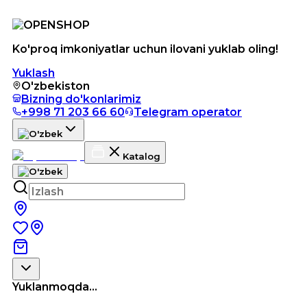
Ko'proq imkoniyatlar uchun ilovani yuklab oling!
Yuklash
O'zbekiston
Bizning do'konlarimiz
+998 71 203 66 60
Telegram operator
Katalog
Yuklanmoqda...