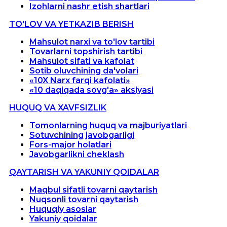
Izohlarni nashr etish shartlari
TO'LOV VA YETKAZIB BERISH
Mahsulot narxi va to'lov tartibi
Tovarlarni topshirish tartibi
Mahsulot sifati va kafolat
Sotib oluvchining da'volari
«10X Narx farqi kafolati»
«10 daqiqada sovg'a» aksiyasi
HUQUQ VA XAVFSIZLIK
Tomonlarning huquq va majburiyatlari
Sotuvchining javobgarligi
Fors-major holatlari
Javobgarlikni cheklash
QAYTARISH VA YAKUNIY QOIDALAR
Maqbul sifatli tovarni qaytarish
Nuqsonli tovarni qaytarish
Huquqiy asoslar
Yakuniy qoidalar