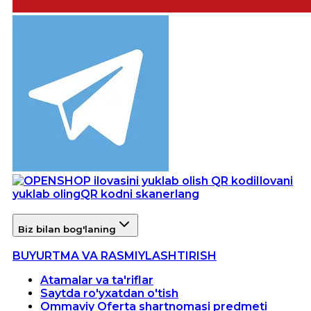
Ilovani
yuklab oling
QR kodni skanerlang
Biz bilan bog'laning
BUYURTMA VA RASMIYLASHTIRISH
Atamalar va ta'riflar
Saytda ro'yxatdan o'tish
Ommaviy Oferta shartnomasi predmeti