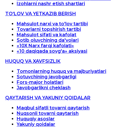
Izohlarni nashr etish shartlari
TO'LOV VA YETKAZIB BERISH
Mahsulot narxi va to'lov tartibi
Tovarlarni topshirish tartibi
Mahsulot sifati va kafolat
Sotib oluvchining da'volari
«10X Narx farqi kafolati»
«10 daqiqada sovg'a» aksiyasi
HUQUQ VA XAVFSIZLIK
Tomonlarning huquq va majburiyatlari
Sotuvchining javobgarligi
Fors-major holatlari
Javobgarlikni cheklash
QAYTARISH VA YAKUNIY QOIDALAR
Maqbul sifatli tovarni qaytarish
Nuqsonli tovarni qaytarish
Huquqiy asoslar
Yakuniy qoidalar