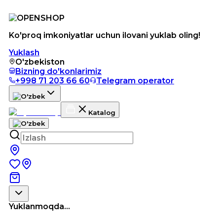
Ko'proq imkoniyatlar uchun ilovani yuklab oling!
Yuklash
O'zbekiston
Bizning do'konlarimiz
+998 71 203 66 60
Telegram operator
Katalog
Yuklanmoqda...