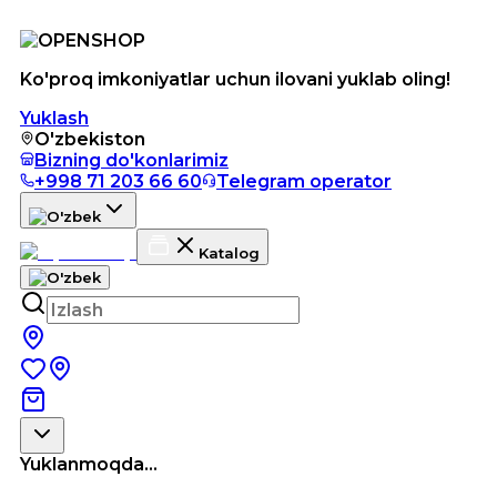
Ko'proq imkoniyatlar uchun ilovani yuklab oling!
Yuklash
O'zbekiston
Bizning do'konlarimiz
+998 71 203 66 60
Telegram operator
Katalog
Yuklanmoqda...