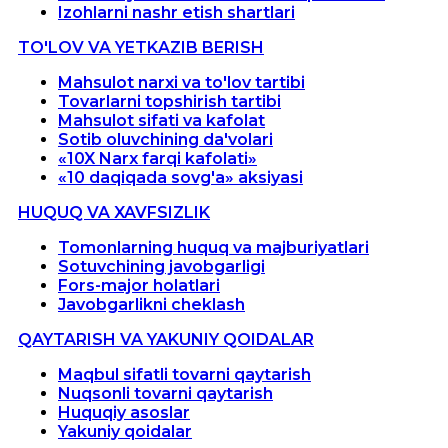
Izohlarni nashr etish shartlari
TO'LOV VA YETKAZIB BERISH
Mahsulot narxi va to'lov tartibi
Tovarlarni topshirish tartibi
Mahsulot sifati va kafolat
Sotib oluvchining da'volari
«10X Narx farqi kafolati»
«10 daqiqada sovg'a» aksiyasi
HUQUQ VA XAVFSIZLIK
Tomonlarning huquq va majburiyatlari
Sotuvchining javobgarligi
Fors-major holatlari
Javobgarlikni cheklash
QAYTARISH VA YAKUNIY QOIDALAR
Maqbul sifatli tovarni qaytarish
Nuqsonli tovarni qaytarish
Huquqiy asoslar
Yakuniy qoidalar