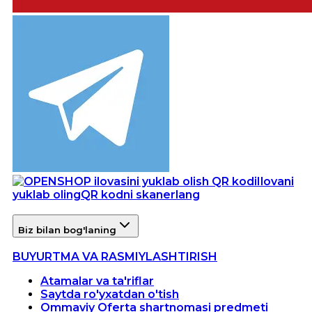
Ilovani
yuklab oling
QR kodni skanerlang
Biz bilan bog'laning
BUYURTMA VA RASMIYLASHTIRISH
Atamalar va ta'riflar
Saytda ro'yxatdan o'tish
Ommaviy Oferta shartnomasi predmeti