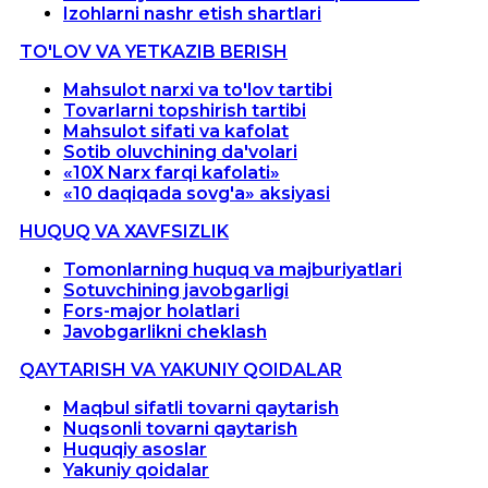
Izohlarni nashr etish shartlari
TO'LOV VA YETKAZIB BERISH
Mahsulot narxi va to'lov tartibi
Tovarlarni topshirish tartibi
Mahsulot sifati va kafolat
Sotib oluvchining da'volari
«10X Narx farqi kafolati»
«10 daqiqada sovg'a» aksiyasi
HUQUQ VA XAVFSIZLIK
Tomonlarning huquq va majburiyatlari
Sotuvchining javobgarligi
Fors-major holatlari
Javobgarlikni cheklash
QAYTARISH VA YAKUNIY QOIDALAR
Maqbul sifatli tovarni qaytarish
Nuqsonli tovarni qaytarish
Huquqiy asoslar
Yakuniy qoidalar