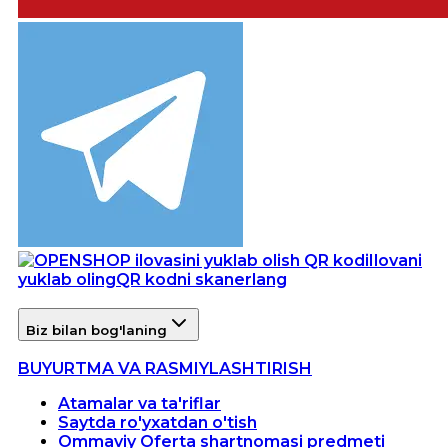
Ilovani
yuklab oling
QR kodni skanerlang
Biz bilan bog'laning
BUYURTMA VA RASMIYLASHTIRISH
Atamalar va ta'riflar
Saytda ro'yxatdan o'tish
Ommaviy Oferta shartnomasi predmeti