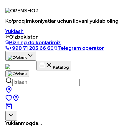
Ko'proq imkoniyatlar uchun ilovani yuklab oling!
Yuklash
O'zbekiston
Bizning do'konlarimiz
+998 71 203 66 60
Telegram operator
Katalog
Yuklanmoqda...