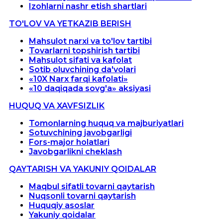
Izohlarni nashr etish shartlari
TO'LOV VA YETKAZIB BERISH
Mahsulot narxi va to'lov tartibi
Tovarlarni topshirish tartibi
Mahsulot sifati va kafolat
Sotib oluvchining da'volari
«10X Narx farqi kafolati»
«10 daqiqada sovg'a» aksiyasi
HUQUQ VA XAVFSIZLIK
Tomonlarning huquq va majburiyatlari
Sotuvchining javobgarligi
Fors-major holatlari
Javobgarlikni cheklash
QAYTARISH VA YAKUNIY QOIDALAR
Maqbul sifatli tovarni qaytarish
Nuqsonli tovarni qaytarish
Huquqiy asoslar
Yakuniy qoidalar