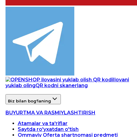
Ilovani
yuklab oling
QR kodni skanerlang
Biz bilan bog'laning
BUYURTMA VA RASMIYLASHTIRISH
Atamalar va ta'riflar
Saytda ro'yxatdan o'tish
Ommaviy Oferta shartnomasi predmeti