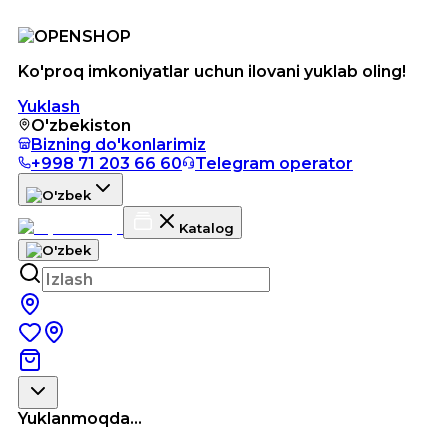
Ko'proq imkoniyatlar uchun ilovani yuklab oling!
Yuklash
O'zbekiston
Bizning do'konlarimiz
+998 71 203 66 60
Telegram operator
Katalog
Yuklanmoqda...