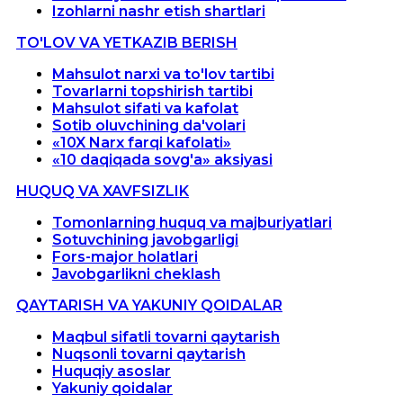
Izohlarni nashr etish shartlari
TO'LOV VA YETKAZIB BERISH
Mahsulot narxi va to'lov tartibi
Tovarlarni topshirish tartibi
Mahsulot sifati va kafolat
Sotib oluvchining da'volari
«10X Narx farqi kafolati»
«10 daqiqada sovg'a» aksiyasi
HUQUQ VA XAVFSIZLIK
Tomonlarning huquq va majburiyatlari
Sotuvchining javobgarligi
Fors-major holatlari
Javobgarlikni cheklash
QAYTARISH VA YAKUNIY QOIDALAR
Maqbul sifatli tovarni qaytarish
Nuqsonli tovarni qaytarish
Huquqiy asoslar
Yakuniy qoidalar