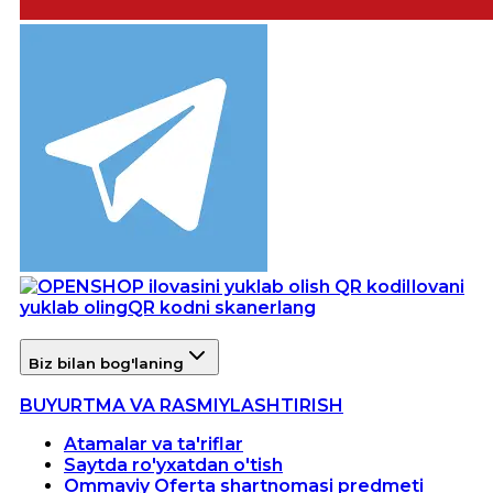
Ilovani
yuklab oling
QR kodni skanerlang
Biz bilan bog'laning
BUYURTMA VA RASMIYLASHTIRISH
Atamalar va ta'riflar
Saytda ro'yxatdan o'tish
Ommaviy Oferta shartnomasi predmeti