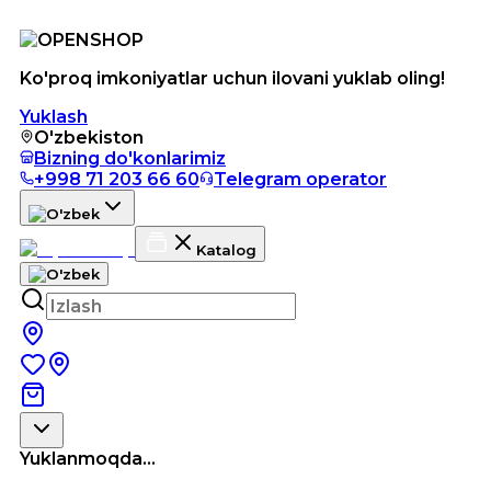
Ko'proq imkoniyatlar uchun ilovani yuklab oling!
Yuklash
O'zbekiston
Bizning do'konlarimiz
+998 71 203 66 60
Telegram operator
Katalog
Yuklanmoqda...