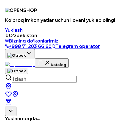
Ko'proq imkoniyatlar uchun ilovani yuklab oling!
Yuklash
O'zbekiston
Bizning do'konlarimiz
+998 71 203 66 60
Telegram operator
Katalog
Yuklanmoqda...