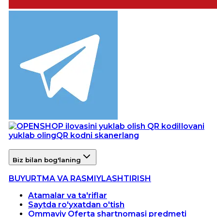
Ilovani
yuklab oling
QR kodni skanerlang
Biz bilan bog'laning
BUYURTMA VA RASMIYLASHTIRISH
Atamalar va ta'riflar
Saytda ro'yxatdan o'tish
Ommaviy Oferta shartnomasi predmeti