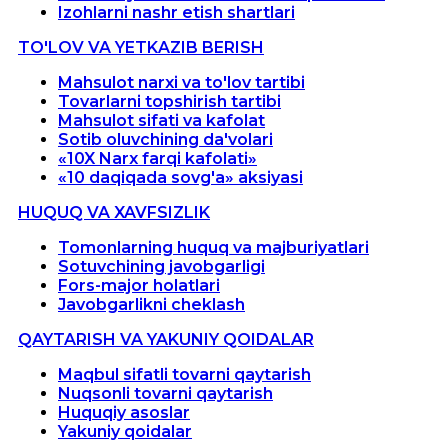
Izohlarni nashr etish shartlari
TO'LOV VA YETKAZIB BERISH
Mahsulot narxi va to'lov tartibi
Tovarlarni topshirish tartibi
Mahsulot sifati va kafolat
Sotib oluvchining da'volari
«10X Narx farqi kafolati»
«10 daqiqada sovg'a» aksiyasi
HUQUQ VA XAVFSIZLIK
Tomonlarning huquq va majburiyatlari
Sotuvchining javobgarligi
Fors-major holatlari
Javobgarlikni cheklash
QAYTARISH VA YAKUNIY QOIDALAR
Maqbul sifatli tovarni qaytarish
Nuqsonli tovarni qaytarish
Huquqiy asoslar
Yakuniy qoidalar