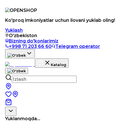
Ko'proq imkoniyatlar uchun ilovani yuklab oling!
Yuklash
O'zbekiston
Bizning do'konlarimiz
+998 71 203 66 60
Telegram operator
Katalog
Yuklanmoqda...