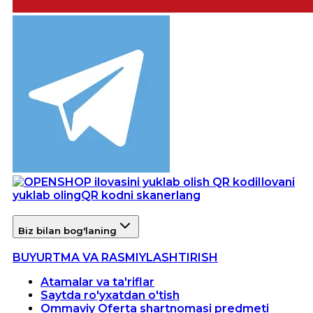
Ilovani
yuklab oling
QR kodni skanerlang
Biz bilan bog'laning
BUYURTMA VA RASMIYLASHTIRISH
Atamalar va ta'riflar
Saytda ro'yxatdan o'tish
Ommaviy Oferta shartnomasi predmeti