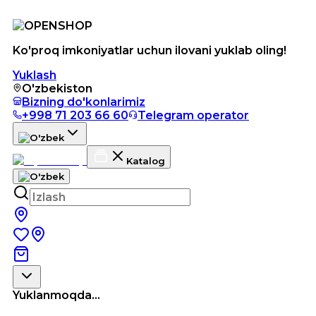
Ko'proq imkoniyatlar uchun ilovani yuklab oling!
Yuklash
O'zbekiston
Bizning do'konlarimiz
+998 71 203 66 60
Telegram operator
Katalog
Yuklanmoqda...