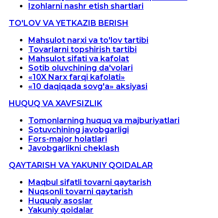
Izohlarni nashr etish shartlari
TO'LOV VA YETKAZIB BERISH
Mahsulot narxi va to'lov tartibi
Tovarlarni topshirish tartibi
Mahsulot sifati va kafolat
Sotib oluvchining da'volari
«10X Narx farqi kafolati»
«10 daqiqada sovg'a» aksiyasi
HUQUQ VA XAVFSIZLIK
Tomonlarning huquq va majburiyatlari
Sotuvchining javobgarligi
Fors-major holatlari
Javobgarlikni cheklash
QAYTARISH VA YAKUNIY QOIDALAR
Maqbul sifatli tovarni qaytarish
Nuqsonli tovarni qaytarish
Huquqiy asoslar
Yakuniy qoidalar