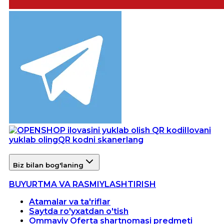
Ilovani
yuklab oling
QR kodni skanerlang
Biz bilan bog'laning
BUYURTMA VA RASMIYLASHTIRISH
Atamalar va ta'riflar
Saytda ro'yxatdan o'tish
Ommaviy Oferta shartnomasi predmeti