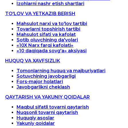
Izohlarni nashr etish shartlari
TO'LOV VA YETKAZIB BERISH
Mahsulot narxi va to'lov tartibi
Tovarlarni topshirish tartibi
Mahsulot sifati va kafolat
Sotib oluvchining da'volari
«10X Narx farqi kafolati»
«10 daqiqada sovg'a» aksiyasi
HUQUQ VA XAVFSIZLIK
Tomonlarning huquq va majburiyatlari
Sotuvchining javobgarligi
Fors-major holatlari
Javobgarlikni cheklash
QAYTARISH VA YAKUNIY QOIDALAR
Maqbul sifatli tovarni qaytarish
Nuqsonli tovarni qaytarish
Huquqiy asoslar
Yakuniy qoidalar