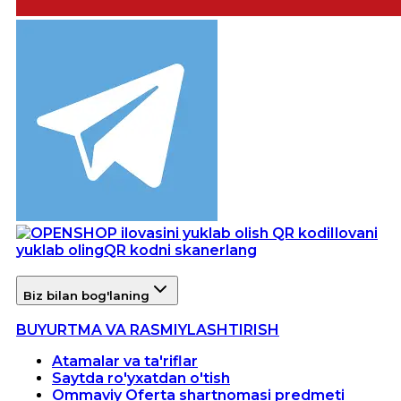
Ilovani
yuklab oling
QR kodni skanerlang
Biz bilan bog'laning
BUYURTMA VA RASMIYLASHTIRISH
Atamalar va ta'riflar
Saytda ro'yxatdan o'tish
Ommaviy Oferta shartnomasi predmeti