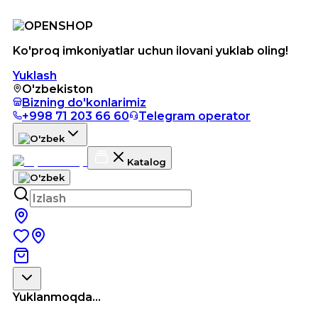
Ko'proq imkoniyatlar uchun ilovani yuklab oling!
Yuklash
O'zbekiston
Bizning do'konlarimiz
+998 71 203 66 60
Telegram operator
Katalog
Yuklanmoqda...