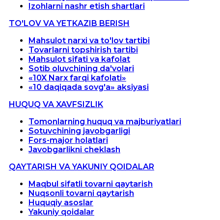
Izohlarni nashr etish shartlari
TO'LOV VA YETKAZIB BERISH
Mahsulot narxi va to'lov tartibi
Tovarlarni topshirish tartibi
Mahsulot sifati va kafolat
Sotib oluvchining da'volari
«10X Narx farqi kafolati»
«10 daqiqada sovg'a» aksiyasi
HUQUQ VA XAVFSIZLIK
Tomonlarning huquq va majburiyatlari
Sotuvchining javobgarligi
Fors-major holatlari
Javobgarlikni cheklash
QAYTARISH VA YAKUNIY QOIDALAR
Maqbul sifatli tovarni qaytarish
Nuqsonli tovarni qaytarish
Huquqiy asoslar
Yakuniy qoidalar