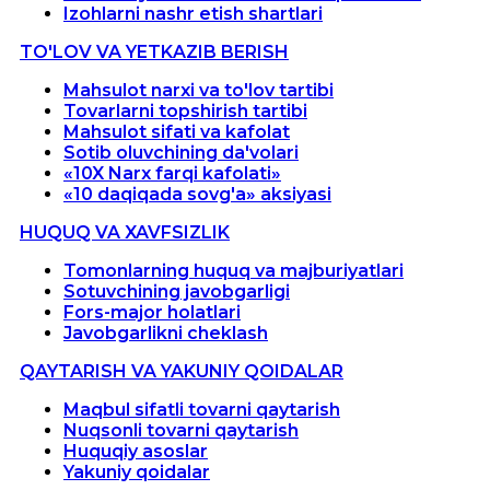
Izohlarni nashr etish shartlari
TO'LOV VA YETKAZIB BERISH
Mahsulot narxi va to'lov tartibi
Tovarlarni topshirish tartibi
Mahsulot sifati va kafolat
Sotib oluvchining da'volari
«10X Narx farqi kafolati»
«10 daqiqada sovg'a» aksiyasi
HUQUQ VA XAVFSIZLIK
Tomonlarning huquq va majburiyatlari
Sotuvchining javobgarligi
Fors-major holatlari
Javobgarlikni cheklash
QAYTARISH VA YAKUNIY QOIDALAR
Maqbul sifatli tovarni qaytarish
Nuqsonli tovarni qaytarish
Huquqiy asoslar
Yakuniy qoidalar