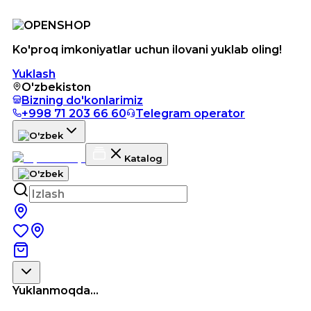
Ko'proq imkoniyatlar uchun ilovani yuklab oling!
Yuklash
O'zbekiston
Bizning do'konlarimiz
+998 71 203 66 60
Telegram operator
Katalog
Yuklanmoqda...