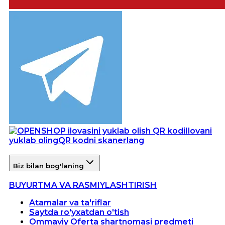
Ilovani
yuklab oling
QR kodni skanerlang
Biz bilan bog'laning
BUYURTMA VA RASMIYLASHTIRISH
Atamalar va ta'riflar
Saytda ro'yxatdan o'tish
Ommaviy Oferta shartnomasi predmeti