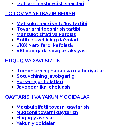
Izohlarni nashr etish shartlari
TO'LOV VA YETKAZIB BERISH
Mahsulot narxi va to'lov tartibi
Tovarlarni topshirish tartibi
Mahsulot sifati va kafolat
Sotib oluvchining da'volari
«10X Narx farqi kafolati»
«10 daqiqada sovg'a» aksiyasi
HUQUQ VA XAVFSIZLIK
Tomonlarning huquq va majburiyatlari
Sotuvchining javobgarligi
Fors-major holatlari
Javobgarlikni cheklash
QAYTARISH VA YAKUNIY QOIDALAR
Maqbul sifatli tovarni qaytarish
Nuqsonli tovarni qaytarish
Huquqiy asoslar
Yakuniy qoidalar