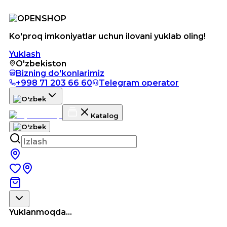
Ko'proq imkoniyatlar uchun ilovani yuklab oling!
Yuklash
O'zbekiston
Bizning do'konlarimiz
+998 71 203 66 60
Telegram operator
Katalog
Yuklanmoqda...