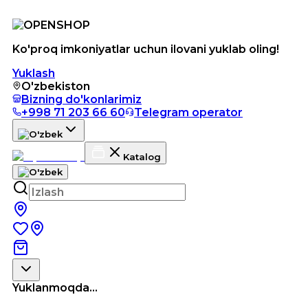
Ko'proq imkoniyatlar uchun ilovani yuklab oling!
Yuklash
O'zbekiston
Bizning do'konlarimiz
+998 71 203 66 60
Telegram operator
Katalog
Yuklanmoqda...