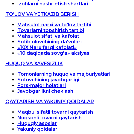
Izohlarni nashr etish shartlari
TO'LOV VA YETKAZIB BERISH
Mahsulot narxi va to'lov tartibi
Tovarlarni topshirish tartibi
Mahsulot sifati va kafolat
Sotib oluvchining da'volari
«10X Narx farqi kafolati»
«10 daqiqada sovg'a» aksiyasi
HUQUQ VA XAVFSIZLIK
Tomonlarning huquq va majburiyatlari
Sotuvchining javobgarligi
Fors-major holatlari
Javobgarlikni cheklash
QAYTARISH VA YAKUNIY QOIDALAR
Maqbul sifatli tovarni qaytarish
Nuqsonli tovarni qaytarish
Huquqiy asoslar
Yakuniy qoidalar