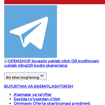
Ilovani
yuklab oling
QR kodni skanerlang
Biz bilan bog'laning
BUYURTMA VA RASMIYLASHTIRISH
Atamalar va ta'riflar
Saytda ro'yxatdan o'tish
Ommaviy Oferta shartnomasi predmeti