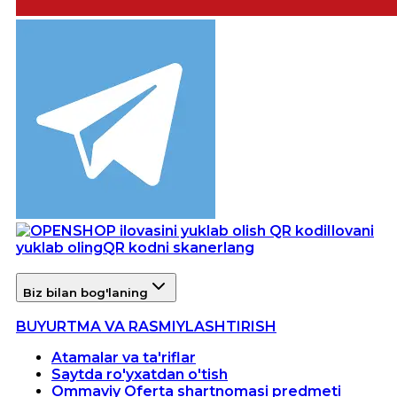
Ilovani
yuklab oling
QR kodni skanerlang
Biz bilan bog'laning
BUYURTMA VA RASMIYLASHTIRISH
Atamalar va ta'riflar
Saytda ro'yxatdan o'tish
Ommaviy Oferta shartnomasi predmeti