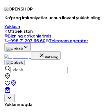
Ko'proq imkoniyatlar uchun ilovani yuklab oling!
Yuklash
O'zbekiston
Bizning do'konlarimiz
+998 71 203 66 60
Telegram operator
Katalog
Yuklanmoqda...