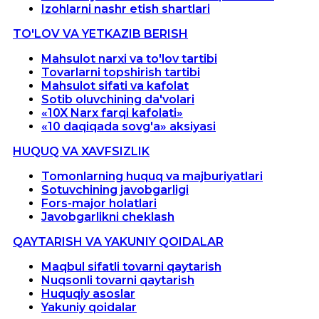
Izohlarni nashr etish shartlari
TO'LOV VA YETKAZIB BERISH
Mahsulot narxi va to'lov tartibi
Tovarlarni topshirish tartibi
Mahsulot sifati va kafolat
Sotib oluvchining da'volari
«10X Narx farqi kafolati»
«10 daqiqada sovg'a» aksiyasi
HUQUQ VA XAVFSIZLIK
Tomonlarning huquq va majburiyatlari
Sotuvchining javobgarligi
Fors-major holatlari
Javobgarlikni cheklash
QAYTARISH VA YAKUNIY QOIDALAR
Maqbul sifatli tovarni qaytarish
Nuqsonli tovarni qaytarish
Huquqiy asoslar
Yakuniy qoidalar