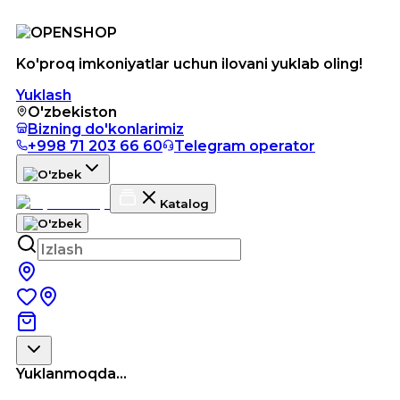
Ko'proq imkoniyatlar uchun ilovani yuklab oling!
Yuklash
O'zbekiston
Bizning do'konlarimiz
+998 71 203 66 60
Telegram operator
Katalog
Yuklanmoqda...