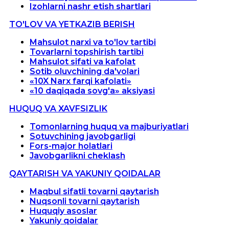
Izohlarni nashr etish shartlari
TO'LOV VA YETKAZIB BERISH
Mahsulot narxi va to'lov tartibi
Tovarlarni topshirish tartibi
Mahsulot sifati va kafolat
Sotib oluvchining da'volari
«10X Narx farqi kafolati»
«10 daqiqada sovg'a» aksiyasi
HUQUQ VA XAVFSIZLIK
Tomonlarning huquq va majburiyatlari
Sotuvchining javobgarligi
Fors-major holatlari
Javobgarlikni cheklash
QAYTARISH VA YAKUNIY QOIDALAR
Maqbul sifatli tovarni qaytarish
Nuqsonli tovarni qaytarish
Huquqiy asoslar
Yakuniy qoidalar