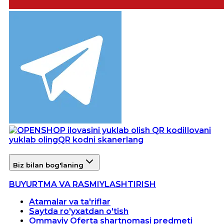
Ilovani
yuklab oling
QR kodni skanerlang
Biz bilan bog'laning
BUYURTMA VA RASMIYLASHTIRISH
Atamalar va ta'riflar
Saytda ro'yxatdan o'tish
Ommaviy Oferta shartnomasi predmeti