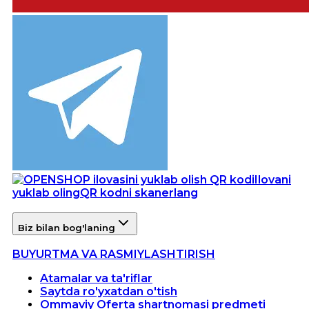
Ilovani
yuklab oling
QR kodni skanerlang
Biz bilan bog'laning
BUYURTMA VA RASMIYLASHTIRISH
Atamalar va ta'riflar
Saytda ro'yxatdan o'tish
Ommaviy Oferta shartnomasi predmeti