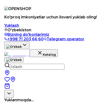
Ko'proq imkoniyatlar uchun ilovani yuklab oling!
Yuklash
O'zbekiston
Bizning do'konlarimiz
+998 71 203 66 60
Telegram operator
Katalog
Yuklanmoqda...