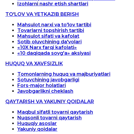
Izohlarni nashr etish shartlari
TO'LOV VA YETKAZIB BERISH
Mahsulot narxi va to'lov tartibi
Tovarlarni topshirish tartibi
Mahsulot sifati va kafolat
Sotib oluvchining da'volari
«10X Narx farqi kafolati»
«10 daqiqada sovg'a» aksiyasi
HUQUQ VA XAVFSIZLIK
Tomonlarning huquq va majburiyatlari
Sotuvchining javobgarligi
Fors-major holatlari
Javobgarlikni cheklash
QAYTARISH VA YAKUNIY QOIDALAR
Maqbul sifatli tovarni qaytarish
Nuqsonli tovarni qaytarish
Huquqiy asoslar
Yakuniy qoidalar