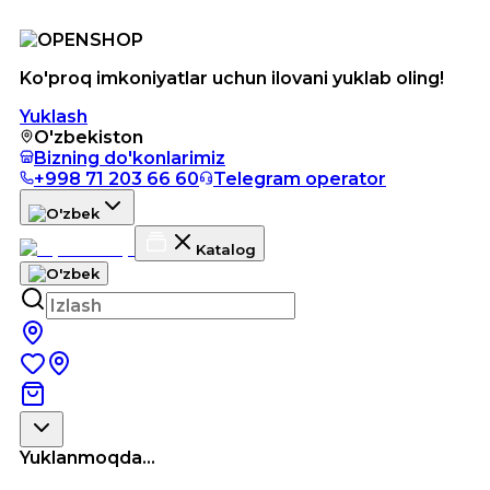
Ko'proq imkoniyatlar uchun ilovani yuklab oling!
Yuklash
O'zbekiston
Bizning do'konlarimiz
+998 71 203 66 60
Telegram operator
Katalog
Yuklanmoqda...