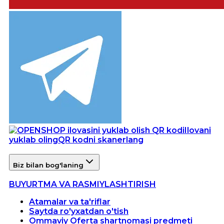
Ilovani
yuklab oling
QR kodni skanerlang
Biz bilan bog'laning
BUYURTMA VA RASMIYLASHTIRISH
Atamalar va ta'riflar
Saytda ro'yxatdan o'tish
Ommaviy Oferta shartnomasi predmeti