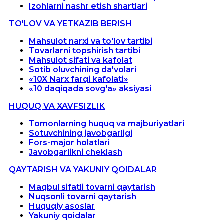
Izohlarni nashr etish shartlari
TO'LOV VA YETKAZIB BERISH
Mahsulot narxi va to'lov tartibi
Tovarlarni topshirish tartibi
Mahsulot sifati va kafolat
Sotib oluvchining da'volari
«10X Narx farqi kafolati»
«10 daqiqada sovg'a» aksiyasi
HUQUQ VA XAVFSIZLIK
Tomonlarning huquq va majburiyatlari
Sotuvchining javobgarligi
Fors-major holatlari
Javobgarlikni cheklash
QAYTARISH VA YAKUNIY QOIDALAR
Maqbul sifatli tovarni qaytarish
Nuqsonli tovarni qaytarish
Huquqiy asoslar
Yakuniy qoidalar