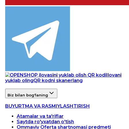
Ilovani
yuklab oling
QR kodni skanerlang
Biz bilan bog'laning
BUYURTMA VA RASMIYLASHTIRISH
Atamalar va ta'riflar
Saytda ro'yxatdan o'tish
Ommaviy Oferta shartnomasi predmeti