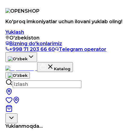
Ko'proq imkoniyatlar uchun ilovani yuklab oling!
Yuklash
O'zbekiston
Bizning do'konlarimiz
+998 71 203 66 60
Telegram operator
Katalog
Yuklanmoqda...