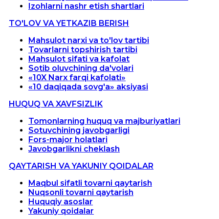
Izohlarni nashr etish shartlari
TO'LOV VA YETKAZIB BERISH
Mahsulot narxi va to'lov tartibi
Tovarlarni topshirish tartibi
Mahsulot sifati va kafolat
Sotib oluvchining da'volari
«10X Narx farqi kafolati»
«10 daqiqada sovg'a» aksiyasi
HUQUQ VA XAVFSIZLIK
Tomonlarning huquq va majburiyatlari
Sotuvchining javobgarligi
Fors-major holatlari
Javobgarlikni cheklash
QAYTARISH VA YAKUNIY QOIDALAR
Maqbul sifatli tovarni qaytarish
Nuqsonli tovarni qaytarish
Huquqiy asoslar
Yakuniy qoidalar