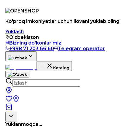
Ko'proq imkoniyatlar uchun ilovani yuklab oling!
Yuklash
O'zbekiston
Bizning do'konlarimiz
+998 71 203 66 60
Telegram operator
Katalog
Yuklanmoqda...