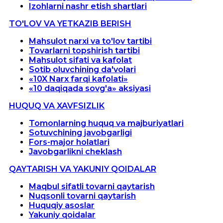
Izohlarni nashr etish shartlari
TO'LOV VA YETKAZIB BERISH
Mahsulot narxi va to'lov tartibi
Tovarlarni topshirish tartibi
Mahsulot sifati va kafolat
Sotib oluvchining da'volari
«10X Narx farqi kafolati»
«10 daqiqada sovg'a» aksiyasi
HUQUQ VA XAVFSIZLIK
Tomonlarning huquq va majburiyatlari
Sotuvchining javobgarligi
Fors-major holatlari
Javobgarlikni cheklash
QAYTARISH VA YAKUNIY QOIDALAR
Maqbul sifatli tovarni qaytarish
Nuqsonli tovarni qaytarish
Huquqiy asoslar
Yakuniy qoidalar