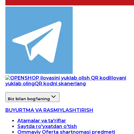
Ilovani
yuklab oling
QR kodni skanerlang
Biz bilan bog'laning
BUYURTMA VA RASMIYLASHTIRISH
Atamalar va ta'riflar
Saytda ro'yxatdan o'tish
Ommaviy Oferta shartnomasi predmeti