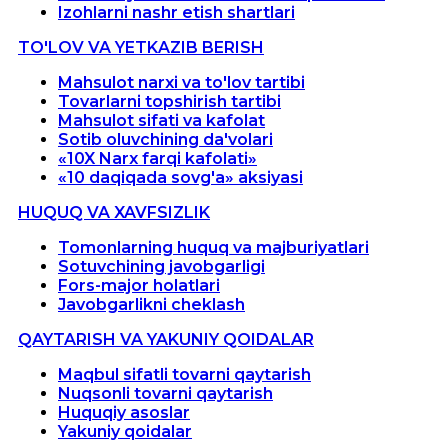
Izohlarni nashr etish shartlari
TO'LOV VA YETKAZIB BERISH
Mahsulot narxi va to'lov tartibi
Tovarlarni topshirish tartibi
Mahsulot sifati va kafolat
Sotib oluvchining da'volari
«10X Narx farqi kafolati»
«10 daqiqada sovg'a» aksiyasi
HUQUQ VA XAVFSIZLIK
Tomonlarning huquq va majburiyatlari
Sotuvchining javobgarligi
Fors-major holatlari
Javobgarlikni cheklash
QAYTARISH VA YAKUNIY QOIDALAR
Maqbul sifatli tovarni qaytarish
Nuqsonli tovarni qaytarish
Huquqiy asoslar
Yakuniy qoidalar