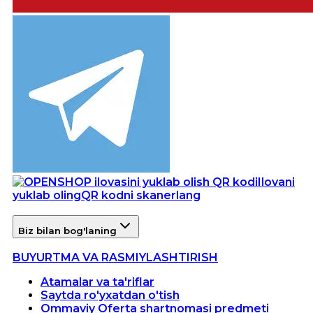
Ilovani
yuklab oling
QR kodni skanerlang
Biz bilan bog'laning
BUYURTMA VA RASMIYLASHTIRISH
Atamalar va ta'riflar
Saytda ro'yxatdan o'tish
Ommaviy Oferta shartnomasi predmeti