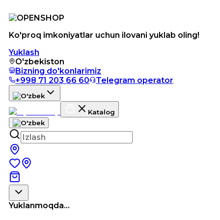
Ko'proq imkoniyatlar uchun ilovani yuklab oling!
Yuklash
O'zbekiston
Bizning do'konlarimiz
+998 71 203 66 60
Telegram operator
Katalog
Yuklanmoqda...